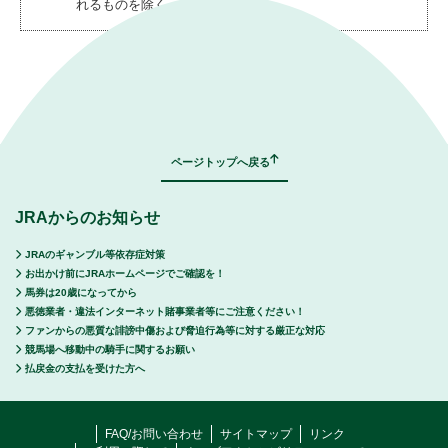
れるものを除く。）
｜
表示モード：
ＰＣ
スマートフォン
ページトップへ戻る
JRAからのお知らせ
JRAのギャンブル等依存症対策
お出かけ前にJRAホームページでご確認を！
馬券は20歳になってから
悪徳業者・違法インターネット賭事業者等にご注意ください！
ファンからの悪質な誹謗中傷および脅迫行為等に対する厳正な対応
競馬場へ移動中の騎手に関するお願い
払戻金の支払を受けた方へ
FAQ/お問い合わせ
サイトマップ
リンク