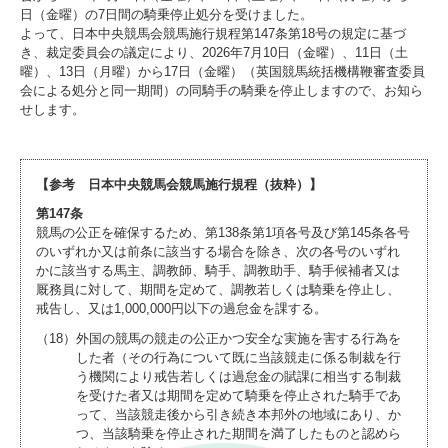
日（金曜）の7日間の騎乗停止処分を受けました。
よって、日本中央競馬会競馬施行規程第147条第18号の規定に基づ
き、裁定委員会の議定により、2026年7月10日（金曜）、11日（土
曜）、13日（月曜）から17日（金曜）（英国競馬統括機構鞭審査委員
会による処分と同一期間）の同騎手の騎乗を停止しますので、お知ら
せします。
【参考 日本中央競馬会競馬施行規程（抜粋）】
第147条
競馬の公正を確保するため、第138条第1項各号及び第145条各号
のいずれか又は前条に該当する場合を除き、次の各号のいずれ
かに該当する馬主、調教師、騎手、調教助手、騎手候補者又は
厩務員に対して、期間を定めて、調教若しくは騎乗を停止し、
戒告し、又は1,000,000円以下の過怠金を課する。
（18）
外国の競馬の競走の公正かつ安全な実施を害する行為を
した者（その行為について既に当該競走に係る制裁を行
う機関により戒告若しくは過怠金の賦課に相当する制裁
を受けた者又は期間を定めて騎乗を停止された騎手であ
って、当該競走後から引き続き本邦外の地域にあり、か
つ、当該騎乗を停止された期間を満了したものと認めら