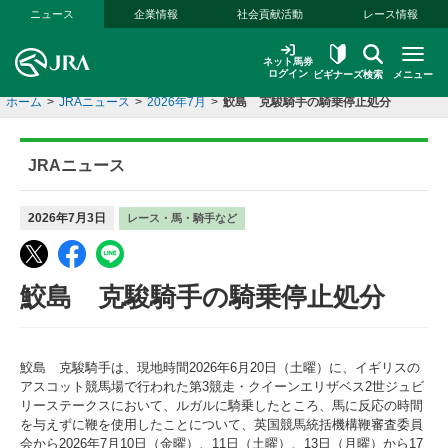
本文へ移動する
ニュース
企業情報
社会貢献活動
レース情報
ネット馬券
ログイン
ビギナーズ
検索
メニュー
ホーム
>
JRAニュース
>
2026年7月
>
鮫島 克駿騎手の騎乗停止処分
JRAニュース
2026年7月3日
レース・馬・騎手など
鮫島 克駿騎手の騎乗停止処分
鮫島 克駿騎手は、現地時間2026年6月20日（土曜）に、イギリスの
アスコット競馬場で行われた第3競走・クイーンエリザベス2世ジュビ
リーステークスにおいて、ルガルに騎乗したところ、馬に反応の時間
を与えずに鞭を使用したことについて、英国競馬統括機構鞭審査委員
会から2026年7月10日（金曜）、11日（土曜）、13日（月曜）から17