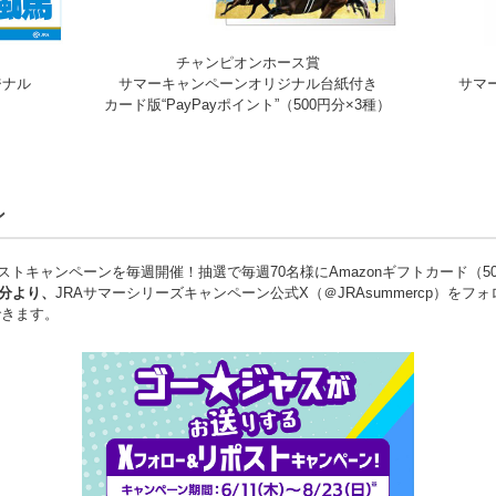
チャンピオンホース賞
ジナル
サマーキャンペーンオリジナル台紙付き
サマ
カード版“PayPayポイント”（500円分×3種）
ン
トキャンペーンを毎週開催！抽選で毎週70名様にAmazonギフトカード（5
0分より、
JRAサマーシリーズキャンペーン公式X（＠JRAsummercp）を
できます。