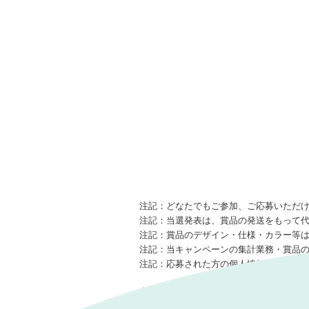
注記：
どなたでもご参加、ご応募いただ
注記：
当選発表は、賞品の発送をもって
注記：
賞品のデザイン・仕様・カラー等
注記：
当キャンペーンの集計業務・賞品
注記：
応募された方の個人情報は、当キ
多くの皆様のご参加をお待ちしておりま