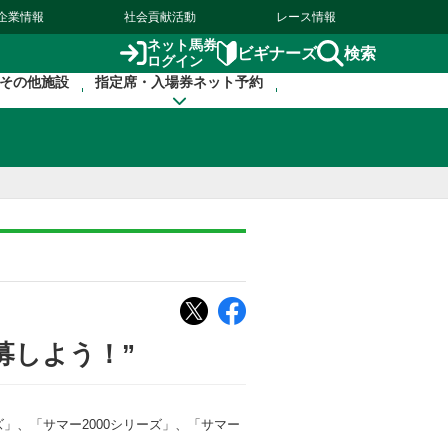
企業情報
社会貢献活動
レース情報
ネット馬券
検索
ビギナーズ
ログイン
その他施設
指定席・入場券ネット予約
募しよう！”
」、「サマー2000シリーズ」、「サマー