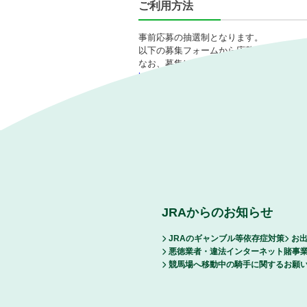
ご利用方法
事前応募の抽選制となります。
以下の募集フォームから応募いただき、
なお、募集は6月7日（日曜）までとなり
https://forms.gle/eUVmQskEzByg45jT6
JRAからのお知らせ
JRAのギャンブル等依存症対策
お出
悪徳業者・違法インターネット賭事
競馬場へ移動中の騎手に関するお願