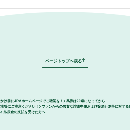
当選した方のみご連絡を差し上げます。
ます。
ページトップへ戻る
かけ前にJRAホームページでご確認を！
馬券は20歳になってから
業者等にご注意ください！
ファンからの悪質な誹謗中傷および脅迫行為等に対する
い
払戻金の支払を受けた方へ