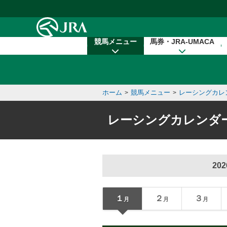
本文へ移動する
競馬メニュー
馬券・JRA-UMACA
ホーム
競馬メニュー
レーシングカレ
>
>
レーシングカレンダ
202
１
２
３
月
月
月