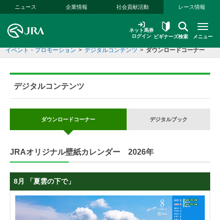
本文へ移動する
ニュース
企業情報
社会貢献活動
レース情報
ネット馬券
ログイン
ビギナーズ
検索
メニュー
イベント・プロモーション
>
デジタルコンテンツ
>
ダウンロードコーナー
デジタルコンテンツ
ダウンロード
コーナー
デジタルブック
JRAオリジナル壁紙カレンダー 2026年
8月 「夏雲の下で」