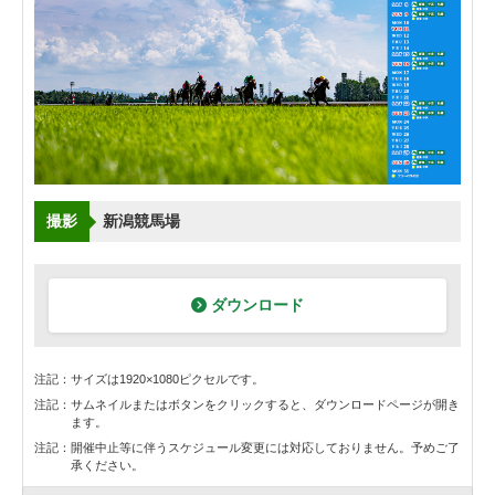
撮影
新潟競馬場
ダウンロード
注記：
サイズは1920×1080ピクセルです。
注記：
サムネイルまたはボタンをクリックすると、ダウンロードページが開き
ます。
注記：
開催中止等に伴うスケジュール変更には対応しておりません。予めご了
承ください。