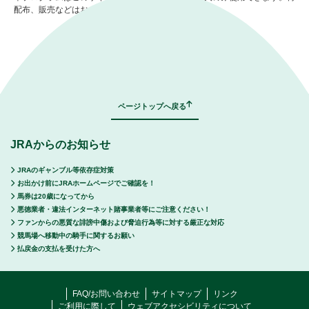
配布、販売などはおこなわないようお願いします。
｜
表示モード：
ＰＣ
スマートフォン
ページトップへ戻る
JRAからのお知らせ
JRAのギャンブル等依存症対策
お出かけ前にJRAホームページでご確認を！
馬券は20歳になってから
悪徳業者・違法インターネット賭事業者等にご注意ください！
ファンからの悪質な誹謗中傷および脅迫行為等に対する厳正な対応
競馬場へ移動中の騎手に関するお願い
払戻金の支払を受けた方へ
FAQ/お問い合わせ
サイトマップ
リンク
ご利用に際して
ウェブアクセシビリティについて