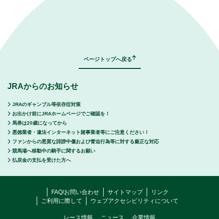
｜
表示モード：
ＰＣ
スマートフォン
ページトップへ戻る
JRAからのお知らせ
JRAのギャンブル等依存症対策
お出かけ前にJRAホームページでご確認を！
馬券は20歳になってから
悪徳業者・違法インターネット賭事業者等にご注意ください！
ファンからの悪質な誹謗中傷および脅迫行為等に対する厳正な対応
競馬場へ移動中の騎手に関するお願い
払戻金の支払を受けた方へ
FAQ/お問い合わせ
サイトマップ
リンク
ご利用に際して
ウェブアクセシビリティについて
レース情報
ニュース
企業情報