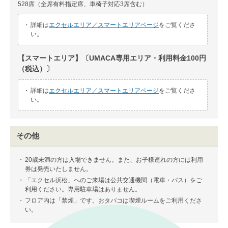
528席（全席有料指定席、車椅子対応3席含む）
・
詳細は
エクセルエリア／スマートエリアページ
をご覧くださ
い。
【スマートエリア】〔UMACA専用エリア・利用料金100円
（税込）〕
・
詳細は
エクセルエリア／スマートエリアページ
をご覧くださ
い。
その他
・
20歳未満の方は入場できません。また、お子様連れの方には利用
券は発売いたしません。
・
「エクセル浜松」へのご来場は公共交通機関（電車・バス）をご
利用ください。専用駐車場はありません。
・
フロア内は「禁煙」です。おタバコは喫煙ルームをご利用くださ
い。