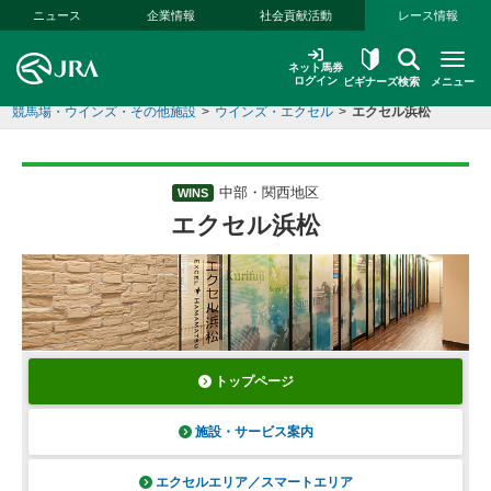
本文へ移動する
ニュース
企業情報
社会貢献活動
レース情報
ネット馬券
ログイン
ビギナーズ
検索
メニュー
競馬場・ウインズ・その他施設
>
ウインズ・エクセル
>
エクセル浜松
中部・関西地区
WINS
エクセル浜松
トップページ
施設・サービス案内
エクセルエリア／スマートエリア