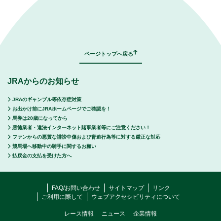
｜
表示モード：
ＰＣ
スマートフォン
ページトップへ戻る
JRAからのお知らせ
JRAのギャンブル等依存症対策
お出かけ前にJRAホームページでご確認を！
馬券は20歳になってから
悪徳業者・違法インターネット賭事業者等にご注意ください！
ファンからの悪質な誹謗中傷および脅迫行為等に対する厳正な対応
競馬場へ移動中の騎手に関するお願い
払戻金の支払を受けた方へ
FAQ/お問い合わせ
サイトマップ
リンク
ご利用に際して
ウェブアクセシビリティについて
レース情報
ニュース
企業情報