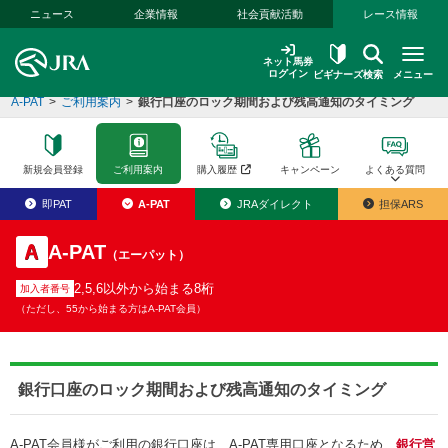
本文へ移動する
ニュース
企業情報
社会貢献活動
レース情報
ネット馬券
ログイン
ビギナーズ
検索
メニュー
A-PAT
>
ご利用案内
>
銀行口座のロック期間および残高通知のタイミング
新規会員登録
ご利用案内
購入履歴
キャンペーン
よくある質問
即PAT
A-PAT
JRAダイレクト
担保ARS
A-PAT
（エーパット）
2,5,6以外から始まる8桁
加入者番号
（ただし、55から始まる方はA-PAT会員）
銀行口座のロック期間および残高通知のタイミング
A-PAT会員様がご利用の銀行口座は、A-PAT専用口座となるため、
銀行営