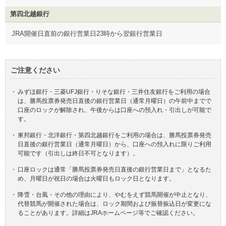
第四北越銀行
JRA開催日直前の銀行営業日23時から翌銀行営業日
ご注意ください
・
みずほ銀行・三菱UFJ銀行・りそな銀行・三井住友銀行をご利用の場合
は、勝馬投票券発売日直後の銀行営業日（通常月曜日）の午前中までで
口座のロックが解除され、午後からは口座への預入れ・引出しが可能で
す。
・
東邦銀行・北洋銀行・第四北越銀行をご利用の場合は、勝馬投票券発売
日直後の銀行営業日（通常月曜日）から、口座への預入れに限りご利用
可能です（引出しは終日不可となります）。
・
口座ロックは通常「勝馬投票券発売日直後の銀行営業日まで」となるた
め、月曜日が祝日の場合は火曜日もロック日となります。
・
降雪・台風・その他の理由により、やむをえず競馬開催が中止となり、
代替競馬が開催された場合は、ロック期間および振替振込日が変更にな
ることがあります。詳細はJRAホームページ等でご確認ください。