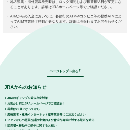
・
地方競馬・海外競馬発売時は、ロック期間および振替振込日が変更にな
ることがあります。詳細はJRAホームページ等でご確認ください。
・
ATMからの入金においては、各銀行のATMやコンビニ等の提携ATMによ
ってATM営業終了時刻が異なります。詳細は各銀行までお問合わせくだ
さい。
｜
表示モード：
ＰＣ
スマートフォン
ページトップへ戻る
JRAからのお知らせ
JRAのギャンブル等依存症対策
お出かけ前にJRAホームページでご確認を！
馬券は20歳になってから
悪徳業者・違法インターネット賭事業者等にご注意ください！
ファンからの悪質な誹謗中傷および脅迫行為等に対する厳正な対応
競馬場へ移動中の騎手に関するお願い