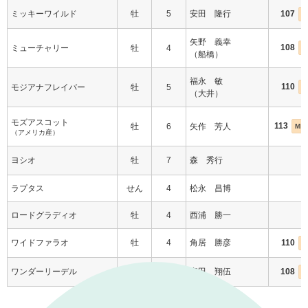
ミッキーワイルド
牡
5
安田 隆行
107
矢野 義幸
108
ミューチャリー
牡
4
I
（船橋）
福永 敏
110
モジアナフレイバー
牡
5
I
（大井）
モズアスコット
113
牡
6
矢作 芳人
M（
（アメリカ産）
ヨシオ
牡
7
森 秀行
ラプタス
せん
4
松永 昌博
ロードグラディオ
牡
4
西浦 勝一
ワイドファラオ
牡
4
角居 勝彦
110
ワンダーリーデル
牡
7
安田 翔伍
108