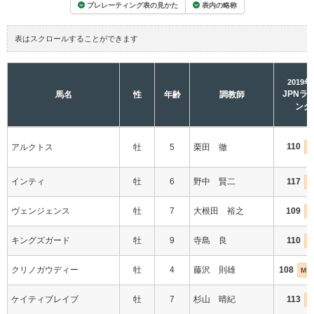
プレレーティング表の見かた
表内の略称
表はスクロールすることができます
2019
JPNラ
馬名
性
年齢
調教師
ング
110
アルクトス
牡
5
栗田 徹
インティ
牡
6
野中 賢二
117
ヴェンジェンス
牡
7
大根田 裕之
109
キングズガード
牡
9
寺島 良
110
クリノガウディー
牡
4
藤沢 則雄
108
M（
ケイティブレイブ
牡
7
杉山 晴紀
113
I