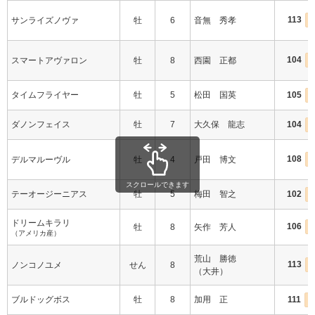
113
サンライズノヴァ
牡
6
音無 秀孝
104
スマートアヴァロン
牡
8
西園 正都
タイムフライヤー
牡
5
松田 国英
105
ダノンフェイス
牡
7
大久保 龍志
104
108
デルマルーヴル
牡
4
戸田 博文
I
スクロールできます
テーオージーニアス
牡
5
梅田 智之
102
ドリームキラリ
106
牡
8
矢作 芳人
（アメリカ産）
荒山 勝徳
113
ノンコノユメ
せん
8
I
（大井）
ブルドッグボス
牡
8
加用 正
111