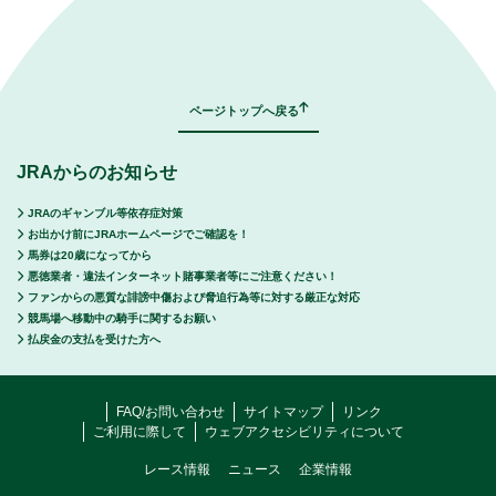
｜
表示モード：
ＰＣ
スマートフォン
ページトップへ戻る
JRAからのお知らせ
JRAのギャンブル等依存症対策
お出かけ前にJRAホームページでご確認を！
馬券は20歳になってから
悪徳業者・違法インターネット賭事業者等にご注意ください！
ファンからの悪質な誹謗中傷および脅迫行為等に対する厳正な対応
競馬場へ移動中の騎手に関するお願い
払戻金の支払を受けた方へ
FAQ/お問い合わせ
サイトマップ
リンク
ご利用に際して
ウェブアクセシビリティについて
レース情報
ニュース
企業情報