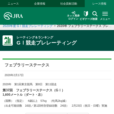
本文へ移動する
ニュース
企業情報
社会貢献活動
レース情報
ネット馬券
ログイン
ビギナーズ
検索
メニュー
2020年度 GⅠ競走プレレーティング
>
2020年 フェブラリーステークス プレレーティング
レーティング＆ランキング
GⅠ競走プレレーティング
フェブラリーステークス
2020年2月17日
2020年 第1回東京競馬 第8日 第11競走
第37回 フェブラリーステークス（GⅠ）
1,600メートル（ダート・左）
（国際）（指定） 4歳以上 57kg （牝馬2kg減）
（出走可能頭数 16頭／第1回特別登録頭数 24頭） 2月23日（祝日・日曜）実施