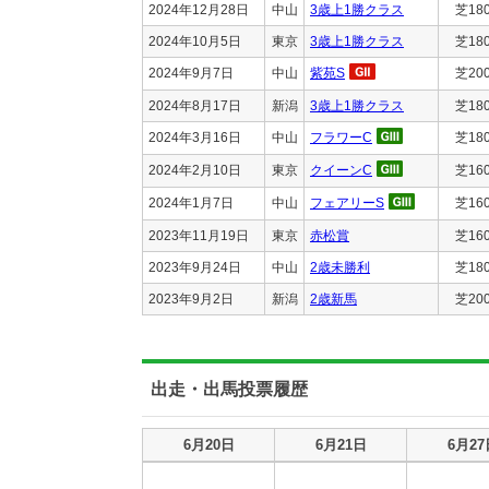
2024年12月28日
中山
3歳上1勝クラス
芝18
2024年10月5日
東京
3歳上1勝クラス
芝18
2024年9月7日
中山
紫苑S
芝20
2024年8月17日
新潟
3歳上1勝クラス
芝18
2024年3月16日
中山
フラワーC
芝18
2024年2月10日
東京
クイーンC
芝16
2024年1月7日
中山
フェアリーS
芝16
2023年11月19日
東京
赤松賞
芝16
2023年9月24日
中山
2歳未勝利
芝18
2023年9月2日
新潟
2歳新馬
芝20
出走・出馬投票履歴
出走・出馬投票履歴
6月20日
6月21日
6月27