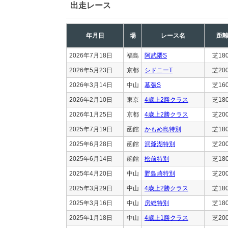
出走レース
年月日
場
レース名
距
2026年7月18日
福島
阿武隈S
芝18
2026年5月23日
京都
シドニーT
芝20
2026年3月14日
中山
幕張S
芝16
2026年2月10日
東京
4歳上2勝クラス
芝18
2026年1月25日
京都
4歳上2勝クラス
芝20
2025年7月19日
函館
かもめ島特別
芝18
2025年6月28日
函館
洞爺湖特別
芝20
2025年6月14日
函館
松前特別
芝18
2025年4月20日
中山
野島崎特別
芝20
2025年3月29日
中山
4歳上2勝クラス
芝18
2025年3月16日
中山
房総特別
芝18
2025年1月18日
中山
4歳上1勝クラス
芝20