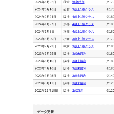
2024年6月22日
函館
渡島特別
ダ17
2024年6月16日
函館
3歳上1勝クラス
ダ17
2024年2月24日
阪神
4歳上1勝クラス
ダ18
2024年1月27日
京都
4歳上1勝クラス
ダ18
2024年1月8日
京都
4歳上1勝クラス
ダ18
2023年8月20日
小倉
3歳上1勝クラス
ダ17
2023年7月23日
中京
3歳上1勝クラス
ダ18
2023年6月25日
阪神
3歳未勝利
ダ18
2023年6月10日
阪神
3歳未勝利
ダ18
2023年4月16日
阪神
3歳未勝利
ダ18
2023年3月25日
阪神
3歳未勝利
ダ14
2023年3月11日
阪神
3歳未勝利
ダ12
2022年12月18日
阪神
2歳新馬
ダ12
データ更新