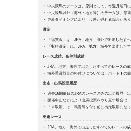
・
中央競馬のデータは、原則として、毎週月曜日に
・
中央競馬以外（海外・地方等）のデータは、毎週
・
更新タイミングにより、反映が遅れる場合があり
賞金
・
「総賞金」は、JRA、地方、海外で出走したす
・
「収得賞金」は、JRA、地方、海外で出走した
レース成績、条件別成績
・
JRA、地方、海外で出走したすべてのレースの
・
海外重賞競走の格付けについては、パートⅠの競
出走・出馬投票履歴
・
過去16開催日のJRAのレースのみの出走履歴、
・
開催中止などにより出馬投票をやり直す場合は、
・
「※取消」は、馬番号を付す前に出走取消になっ
出走レース
・
JRA、地方、海外で出走したすべてのレースの