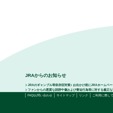
JRAからのお知らせ
JRAのギャンブル等依存症対策
お出かけ前にJRAホームペ
ファンからの悪質な誹謗中傷および脅迫行為等に対する厳正な
FAQ/お問い合わせ
サイトマップ
リンク
ご利用に際し