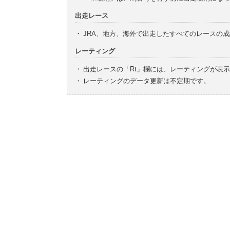
出走レース
・
JRA、地方、海外で出走したすべてのレースの
レーティング
・
出走レースの「Rt」欄には、レーティングが表
・
レーティングのデータ更新は不定期です。