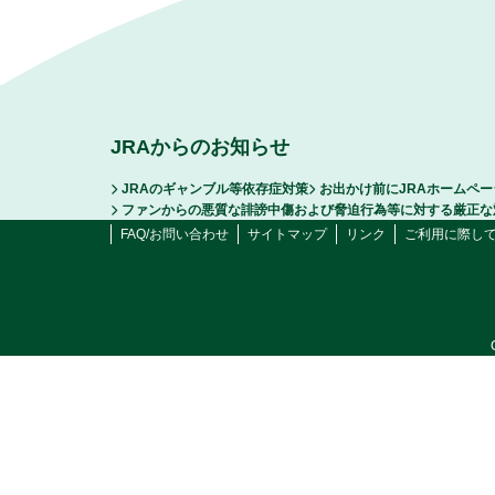
JRAからのお知らせ
JRAのギャンブル等依存症対策
お出かけ前にJRAホームペ
ファンからの悪質な誹謗中傷および脅迫行為等に対する厳正な
FAQ/お問い合わせ
サイトマップ
リンク
ご利用に際し