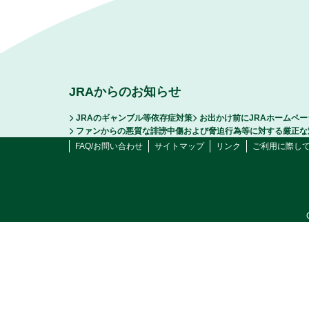
JRAからのお知らせ
JRAのギャンブル等依存症対策
お出かけ前にJRAホームペ
ファンからの悪質な誹謗中傷および脅迫行為等に対する厳正な
FAQ/お問い合わせ
サイトマップ
リンク
ご利用に際し