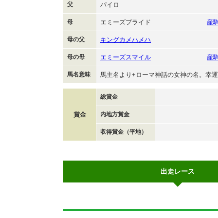
父
パイロ
母
エミーズプライド
産
母の父
キングカメハメハ
母の母
エミーズスマイル
産
馬名意味
馬主名より+ローマ神話の女神の名。幸
総賞金
賞金
内地方賞金
収得賞金（平地）
出走レース