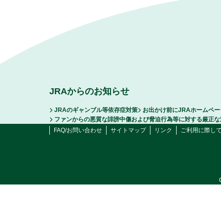
JRAからのお知らせ
JRAのギャンブル等依存症対策
お出かけ前にJRAホームペ
ファンからの悪質な誹謗中傷および脅迫行為等に対する厳正な
FAQ/お問い合わせ
サイトマップ
リンク
ご利用に際し