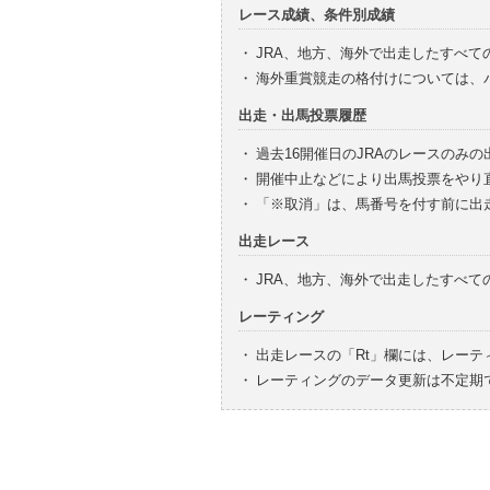
レース成績、条件別成績
・
JRA、地方、海外で出走したすべて
・
海外重賞競走の格付けについては、
出走・出馬投票履歴
・
過去16開催日のJRAのレースのみ
・
開催中止などにより出馬投票をやり
・
「※取消」は、馬番号を付す前に出
出走レース
・
JRA、地方、海外で出走したすべ
レーティング
・
出走レースの「Rt」欄には、レーテ
・
レーティングのデータ更新は不定期