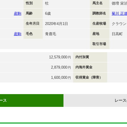
性別
牡
馬主名
德増 栄
産駒
馬齢
6歳
調教師名
菊川 正
生年月日
2020年4月1日
生産牧場
クラウン
産駒
毛色
青鹿毛
産地
日高町
取引市場
12,579,000
内付加賞
円
2,879,000
内海外賞金
円
1,600,000
収得賞金（障害）
円
ース
レース