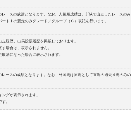
のレースの成績となります。なお、人気順成績は、JRAで出走したレースの
パートⅠの競走のみグレード／グループ（Ｇ）表記を行います。
の出走履歴、出馬投票履歴を掲載しております。
直す場合は、表示されません。
走取消になった場合に表示されます。
てのレースの成績となります。なお、外国馬は原則として直近の過去４走のみ
ィングが表示されます。
です。