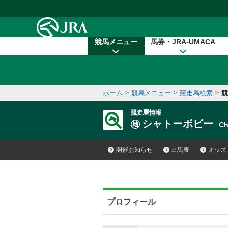
本文へ移動する
競馬メニュー
馬券・JRA-UMACA
ホーム
>
競馬メニュー
>
競走馬検索
>
競
競走馬情報
シャトーボビー
C
開催お知らせ
出馬表
オッズ
プロフィール