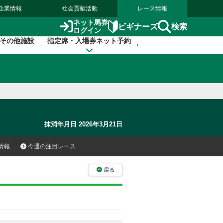
企業情報
社会貢献活動
レース情報
ネット馬券
検索
ビギナーズ
ログイン
その他施設
指定席・入場券ネット予約
抹消年月日 2026年3月21日
情報
今週の注目レース
戻る