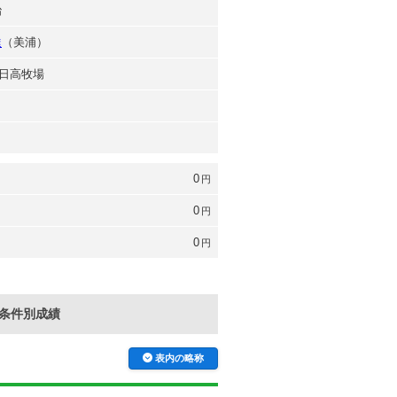
治
達
（美浦）
日高牧場
0
円
0
円
0
円
条件別成績
表内の略称