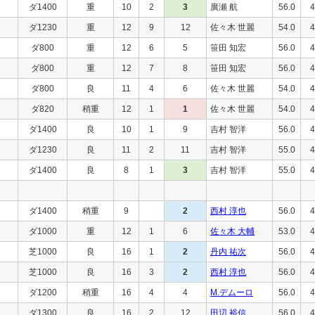
ダ1400
重
10
2
3
廣瀬 航
56.0
4
ダ1230
重
12
9
12
佐々木 世麗
54.0
4
ダ800
重
12
6
5
笹田 知宏
56.0
4
ダ800
重
12
7
8
笹田 知宏
56.0
4
ダ800
良
11
4
6
佐々木 世麗
54.0
4
ダ820
稍重
12
1
1
佐々木 世麗
54.0
4
ダ1400
良
10
1
9
吉村 智洋
56.0
4
ダ1230
良
11
2
11
吉村 智洋
55.0
4
ダ1400
良
8
1
3
吉村 智洋
55.0
4
ダ1400
稍重
9
2
西村 淳也
56.0
4
ダ1000
重
12
1
6
佐々木 大輔
53.0
4
芝1000
良
16
1
2
丹内 祐次
56.0
4
芝1000
良
16
3
2
西村 淳也
56.0
4
ダ1200
稍重
16
4
4
M.デムーロ
56.0
4
ダ1300
良
16
2
12
田辺 裕信
56.0
4