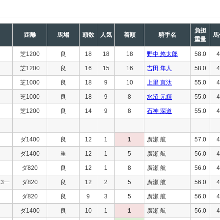
負担
距離
馬場
頭数
人気
着順
騎手名
馬
重量
芝1200
良
18
18
18
野中 悠太郎
58.0
4
芝1200
良
16
15
16
吉田 隼人
58.0
4
芝1000
良
18
9
10
上里 直汰
55.0
4
芝1000
良
18
9
8
水沼 元輝
55.0
4
芝1200
良
14
9
8
石神 深道
55.0
4
ダ1400
良
12
1
1
廣瀬 航
57.0
4
ダ1400
重
12
1
5
廣瀬 航
56.0
4
ダ820
良
12
1
8
廣瀬 航
56.0
4
3一
ダ820
良
12
2
5
廣瀬 航
56.0
4
ダ820
良
9
3
5
廣瀬 航
56.0
4
ダ1400
良
10
1
1
廣瀬 航
56.0
4