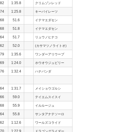
82
1:35.8
クリムゾンレッド
74
1:25.8
キーパイレーツ
68
51.6
イテマエダセン
68
51.8
イテマエダセン
64
51.7
リュウノヒナコ
62
52.0
(カサマツノライトオ)
79
1:35.6
ワンダーアリウープ
69
1:24.0
ホウオウジュビリー
76
1:32.4
ハナバンダ
64
1:31.7
メイショウゴルシ
66
59.0
テイエムスイスイ
68
55.9
イルルージュ
64
55.8
サンタアナテソーロ
62
1:12.6
ワールズコライド
70
1:22.9
ドラゴングライダー