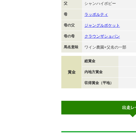
父
シャンハイボビー
母
ラッポルティ
母の父
ジャングルポケット
母の母
クラウンザショパン
馬名意味
ワイン農園+父名の一部
総賞金
賞金
内地方賞金
収得賞金（平地）
出走レ