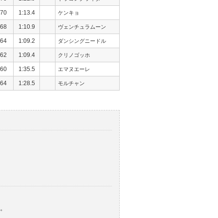
70
1:13.4
ケンキョ
68
1:10.9
ヴェンチュラムーン
64
1:09.2
ダンシングニードル
62
1:09.4
クリノゴッホ
60
1:35.5
エマヌエーレ
64
1:28.5
モルチャン
。