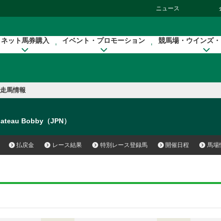
ニュース
ネット馬券購入
イベント・プロモーション
競馬場・ウインズ・
走馬情報
hateau Bobby（JPN）
払戻金
レース結果
特別レース登録馬
開催日程
馬場