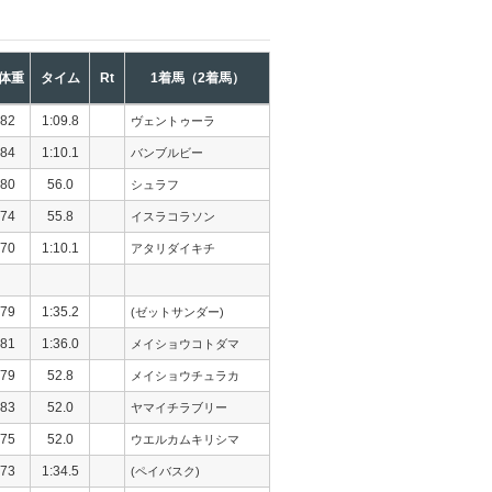
体重
タイム
Rt
1着馬（2着馬）
82
1:09.8
ヴェントゥーラ
84
1:10.1
バンブルビー
80
56.0
シュラフ
74
55.8
イスラコラソン
70
1:10.1
アタリダイキチ
79
1:35.2
(ゼットサンダー)
81
1:36.0
メイショウコトダマ
79
52.8
メイショウチュラカ
83
52.0
ヤマイチラブリー
75
52.0
ウエルカムキリシマ
73
1:34.5
(ペイバスク)