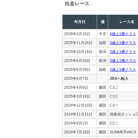
出走レース
年月日
場
レース名
2026年3月15日
中京
4歳上1勝クラス
2025年11月24日
福島
3歳上1勝クラス
2025年10月18日
新潟
3歳上1勝クラス
2025年8月16日
新潟
3歳上1勝クラス
2025年6月29日
福島
3歳上1勝クラス
2025年6月7日
JRAへ転入
2025年4月8日
園田
C3二
2025年3月18日
園田
C3三
2024年12月10日
園田
C3一
2024年11月21日
園田
洞爺湖ダッシュC
2024年8月2日
園田
C2二
2024年7月18日
園田
SUMMERVACA