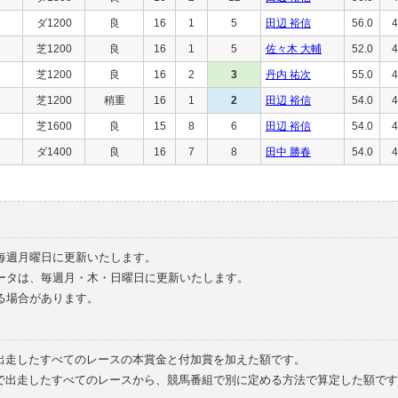
ダ1200
良
16
1
5
田辺 裕信
56.0
4
芝1200
良
16
1
5
佐々木 大輔
52.0
4
芝1200
良
16
2
3
丹内 祐次
55.0
4
芝1200
稍重
16
1
2
田辺 裕信
54.0
4
芝1600
良
15
8
6
田辺 裕信
54.0
4
ダ1400
良
16
7
8
田中 勝春
54.0
4
毎週月曜日に更新いたします。
ータは、毎週月・木・日曜日に更新いたします。
る場合があります。
で出走したすべてのレースの本賞金と付加賞を加えた額です。
外で出走したすべてのレースから、競馬番組で別に定める方法で算定した額です