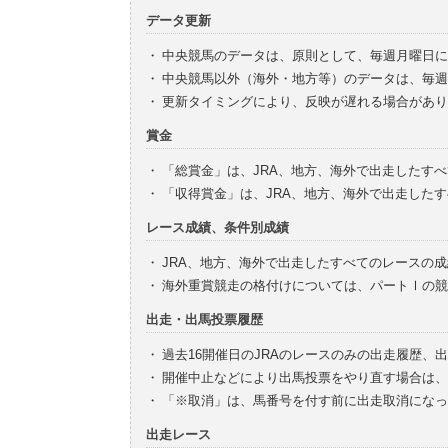
データ更新
・
中央競馬のデータは、原則として、毎週月曜日に
・
中央競馬以外（海外・地方等）のデータは、毎週
・
更新タイミングにより、反映が遅れる場合があり
賞金
・
「総賞金」は、JRA、地方、海外で出走したす
・
「収得賞金」は、JRA、地方、海外で出走した
レース成績、条件別成績
・
JRA、地方、海外で出走したすべてのレースの
・
海外重賞競走の格付けについては、パートⅠの競
出走・出馬投票履歴
・
過去16開催日のJRAのレースのみの出走履歴、
・
開催中止などにより出馬投票をやり直す場合は、
・
「※取消」は、馬番号を付す前に出走取消になっ
出走レース