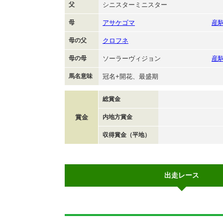
父
シニスターミニスター
母
アサケゴマ
産
母の父
クロフネ
母の母
ソーラーヴィジョン
産
馬名意味
冠名+開花、最盛期
総賞金
賞金
内地方賞金
収得賞金（平地）
出走レース