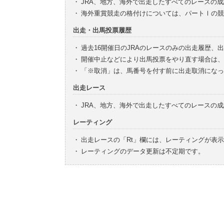
・
JRA、地方、海外で出走したすべてのレースの
・
海外重賞競走の格付けについては、パートⅠの競
出走・出馬投票履歴
・
過去16開催日のJRAのレースのみの出走履歴、
・
開催中止などにより出馬投票をやり直す場合は、
・
「※取消」は、馬番号を付す前に出走取消になっ
出走レース
・
JRA、地方、海外で出走したすべてのレースの
レーティング
・
出走レースの「Rt」欄には、レーティングが表
・
レーティングのデータ更新は不定期です。