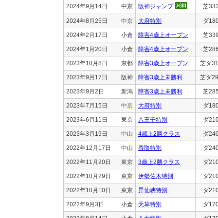
2024年9月14日
中京
阪神ジャンプ
芝33
2024年8月25日
中京
大府特別
ダ18
2024年2月17日
小倉
障害4歳上オープン
芝33
2024年1月20日
小倉
障害4歳上オープン
芝28
2023年10月8日
京都
障害3歳上オープン
芝ダ31
2023年9月17日
阪神
障害3歳上未勝利
芝ダ29
2023年9月2日
新潟
障害3歳上未勝利
芝28
2023年7月15日
中京
大府特別
ダ18
2023年6月11日
東京
八王子特別
ダ21
2023年3月19日
中山
4歳上2勝クラス
ダ24
2022年12月17日
中山
香取特別
ダ24
2022年11月20日
東京
3歳上2勝クラス
ダ21
2022年10月29日
東京
伊勢佐木特別
ダ21
2022年10月10日
東京
昇仙峡特別
ダ21
2022年9月3日
小倉
天草特別
ダ17