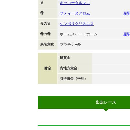
父
ホッコータルマエ
母
サティーヌアロム
産
母の父
シンボリクリスエス
母の母
ホームスイートホーム
産
馬名意味
プラチナ+夢
総賞金
賞金
内地方賞金
収得賞金（平地）
出走レース