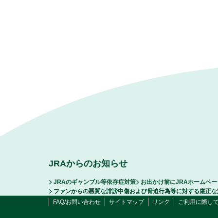
JRAからのお知らせ
JRAのギャンブル等依存症対策
お出かけ前にJRAホームペ
ファンからの悪質な誹謗中傷および脅迫行為等に対する厳正な
FAQ/お問い合わせ
サイトマップ
リンク
ご利用に際し