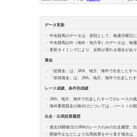
データ更新
・
中央競馬のデータは、原則として、毎週月曜日に
・
中央競馬以外（海外・地方等）のデータは、毎週
・
更新タイミングにより、反映が遅れる場合があり
賞金
・
「総賞金」は、JRA、地方、海外で出走したす
・
「収得賞金」は、JRA、地方、海外で出走した
レース成績、条件別成績
・
JRA、地方、海外で出走したすべてのレースの
・
海外重賞競走の格付けについては、パートⅠの競
出走・出馬投票履歴
・
過去16開催日のJRAのレースのみの出走履歴、
・
開催中止などにより出馬投票をやり直す場合は、