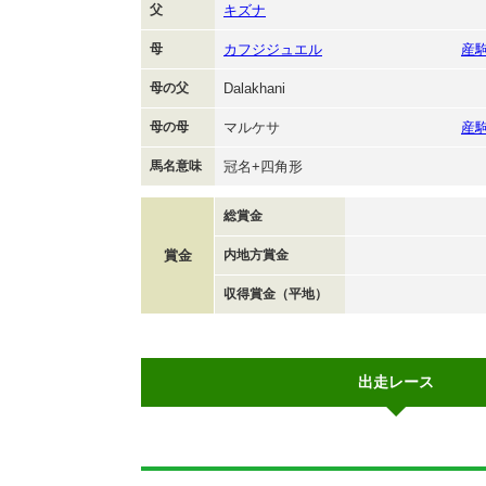
父
キズナ
母
カフジジュエル
産
母の父
Dalakhani
母の母
マルケサ
産
馬名意味
冠名+四角形
総賞金
賞金
内地方賞金
収得賞金（平地）
出走レース