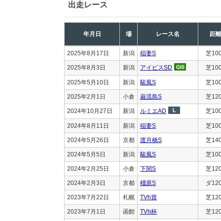
出走レース
年月日
場
レース名
距
2025年8月17日
新潟
稲妻S
芝10
2025年8月3日
新潟
アイビスSD
芝10
2025年5月10日
新潟
駿風S
芝10
2025年2月1日
小倉
巌流島S
芝12
2024年10月27日
新潟
ルミエAD
芝10
2024年8月11日
新潟
稲妻S
芝10
2024年5月26日
京都
渡月橋S
芝14
2024年5月5日
新潟
駿風S
芝10
2024年2月25日
小倉
下関S
芝12
2024年2月3日
京都
橿原S
ダ12
2023年7月22日
札幌
TVh賞
芝12
2023年7月1日
函館
TVh杯
芝12