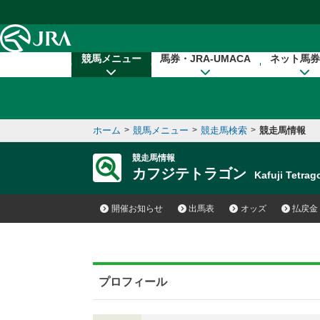
本文へ移動する
競馬メニュー
馬券・JRA-UMACA
ネット馬券
ホーム
>
競馬メニュー
>
競走馬検索
>
競走馬情報
競走馬情報
カフジテトラゴン
Kafuji Tetr
開催お知らせ
出馬表
オッズ
払戻金
プロフィール