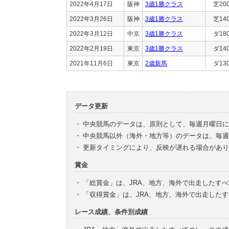
2022年4月17日
阪神
3歳1勝クラス
芝20
2022年3月26日
阪神
3歳1勝クラス
芝14
2022年3月12日
中京
3歳1勝クラス
ダ18
2022年2月19日
東京
3歳1勝クラス
ダ14
2021年11月6日
東京
2歳新馬
ダ13
データ更新
・
中央競馬のデータは、原則として、毎週月曜日に
・
中央競馬以外（海外・地方等）のデータは、毎週
・
更新タイミングにより、反映が遅れる場合があり
賞金
・
「総賞金」は、JRA、地方、海外で出走したす
・
「収得賞金」は、JRA、地方、海外で出走した
レース成績、条件別成績