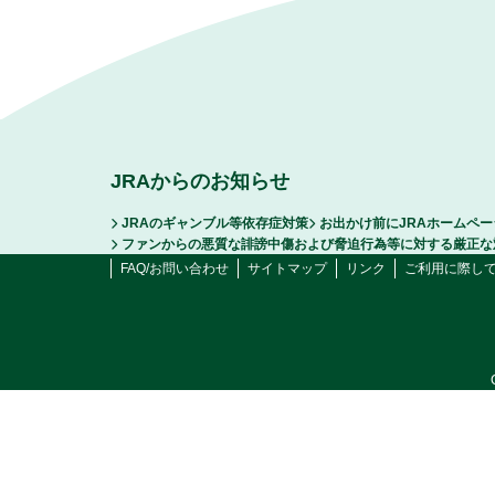
JRAからのお知らせ
JRAのギャンブル等依存症対策
お出かけ前にJRAホームペ
ファンからの悪質な誹謗中傷および脅迫行為等に対する厳正な
FAQ/お問い合わせ
サイトマップ
リンク
ご利用に際し