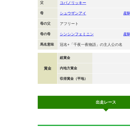
父
コパノリッキー
母
シュウザンアイ
産
母の父
アフリート
母の母
シンシンフェミニン
産
馬名意味
冠名+「千夜一夜物語」の主人公の名
総賞金
賞金
内地方賞金
収得賞金（平地）
出走レース