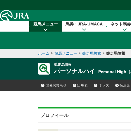
本文へ移動する
競馬メニュー
馬券・JRA-UMACA
ネット馬券
ホーム
>
競馬メニュー
>
競走馬検索
>
競走馬情報
競走馬情報
パーソナルハイ
Personal High
開催お知らせ
出馬表
オッズ
払戻金
プロフィール