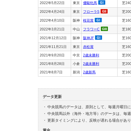
2022年5月22日
東京
優駿牝馬
芝24
2022年4月24日
東京
フローラS
芝20
2022年4月10日
阪神
桜花賞
芝16
2022年3月21日
中山
フラワーC
芝18
2021年12月12日
阪神
阪神JF
芝16
2021年11月21日
東京
赤松賞
芝16
2021年9月20日
中京
2歳未勝利
芝20
2021年8月28日
小倉
2歳未勝利
芝20
2021年8月7日
新潟
2歳新馬
芝16
データ更新
・
中央競馬のデータは、原則として、毎週月曜日に
・
中央競馬以外（海外・地方等）のデータは、毎週
・
更新タイミングにより、反映が遅れる場合があり
賞金