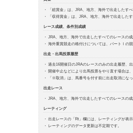
・
「総賞金」は、JRA、地方、海外で出走したす
・
「収得賞金」は、JRA、地方、海外で出走した
レース成績、条件別成績
・
JRA、地方、海外で出走したすべてのレースの
・
海外重賞競走の格付けについては、パートⅠの競
出走・出馬投票履歴
・
過去16開催日のJRAのレースのみの出走履歴、
・
開催中止などにより出馬投票をやり直す場合は、
・
「※取消」は、馬番号を付す前に出走取消になっ
出走レース
・
JRA、地方、海外で出走したすべてのレースの
レーティング
・
出走レースの「Rt」欄には、レーティングが表
・
レーティングのデータ更新は不定期です。