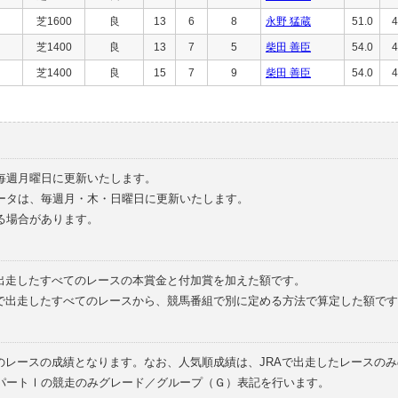
芝1600
良
13
6
8
永野 猛蔵
51.0
4
芝1400
良
13
7
5
柴田 善臣
54.0
4
芝1400
良
15
7
9
柴田 善臣
54.0
4
毎週月曜日に更新いたします。
ータは、毎週月・木・日曜日に更新いたします。
る場合があります。
で出走したすべてのレースの本賞金と付加賞を加えた額です。
外で出走したすべてのレースから、競馬番組で別に定める方法で算定した額です
のレースの成績となります。なお、人気順成績は、JRAで出走したレースの
パートⅠの競走のみグレード／グループ（Ｇ）表記を行います。