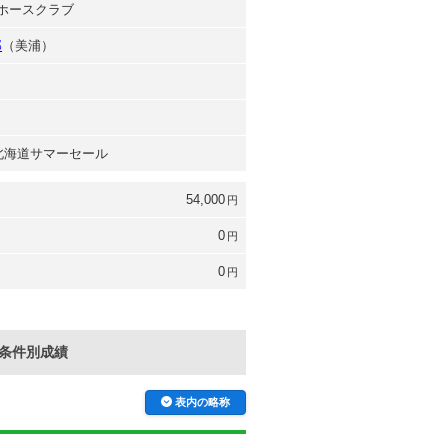
Gホースクラブ
郎
（美浦）
 北海道サマーセール
54,000
円
0
円
0
円
条件別成績
表内の略称