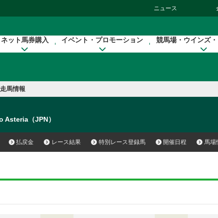
ニュース
ネット馬券購入
イベント・プロモーション
競馬場・ウインズ・
走馬情報
o Asteria（JPN）
払戻金
レース結果
特別レース登録馬
開催日程
馬場