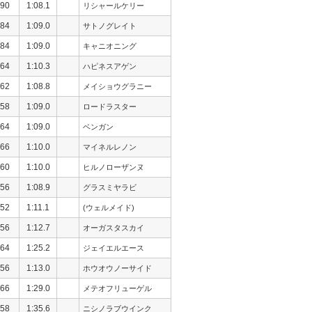
90
1:08.1
リシャールケリー
84
1:09.0
サトノグレイト
84
1:09.0
キャニオニング
64
1:10.3
ハピネスアゲン
62
1:08.8
メイショウグラニー
58
1:09.0
ロードラスター
64
1:09.0
ベンガン
66
1:10.0
マイネルレノン
60
1:10.0
ヒルノローザンヌ
56
1:08.9
グラスミヤラビ
52
1:11.1
(ウェルメイド)
56
1:12.7
オーガスタスカイ
64
1:25.2
ジェイエルエース
56
1:13.0
ホウオウノーサイド
66
1:29.0
メテオフリューゲル
58
1:35.6
ニシノラブウインク