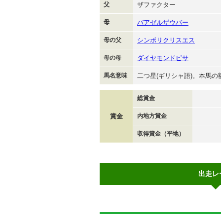
父
ザファクター
母
バアゼルザウバー
母の父
シンボリクリスエス
母の母
ダイヤモンドピサ
馬名意味
二つ星(ギリシャ語)。本馬
総賞金
賞金
内地方賞金
収得賞金（平地）
出走レ