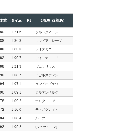
体重
タイム
Rt
1着馬（2着馬）
80
1:21.6
ソルトクィーン
88
1:36.3
レッドアトレーヴ
88
1:08.8
レオテミス
82
1:09.7
デイトナモード
88
1:21.3
ヴェサリウス
90
1:08.7
ハピネスアゲン
94
1:07.1
ランドオブラヴ
90
1:09.1
ミルテンベルク
78
1:09.2
ナリタローゼ
72
1:10.0
サトノグレイト
84
1:08.4
ルーフ
92
1:09.2
(シュライエン)