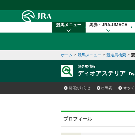
本文へ移動する
競馬メニュー
馬券・JRA-UMACA
ホーム
>
競馬メニュー
>
競走馬検索
>
競
競走馬情報
ディオアステリア
Dy
開催お知らせ
出馬表
オッズ
プロフィール