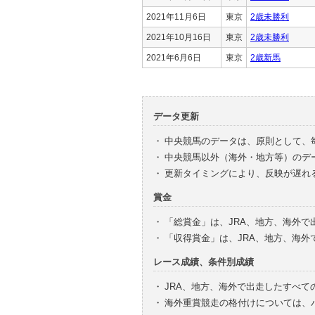
2021年11月6日
東京
2歳未勝利
2021年10月16日
東京
2歳未勝利
2021年6月6日
東京
2歳新馬
データ更新
・
中央競馬のデータは、原則として、
・
中央競馬以外（海外・地方等）のデ
・
更新タイミングにより、反映が遅れ
賞金
・
「総賞金」は、JRA、地方、海外
・
「収得賞金」は、JRA、地方、海
レース成績、条件別成績
・
JRA、地方、海外で出走したすべて
・
海外重賞競走の格付けについては、