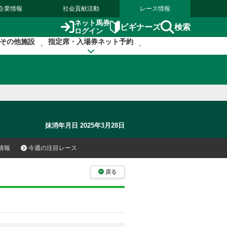
企業情報
社会貢献活動
レース情報
ネット馬券
検索
ビギナーズ
ログイン
その他施設
指定席・入場券ネット予約
抹消年月日 2025年3月28日
情報
今週の注目レース
戻る