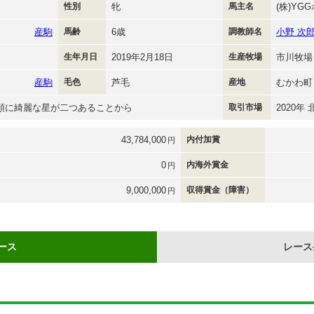
性別
牝
馬主名
(株)YG
産駒
馬齢
6歳
調教師名
小野 次
生年月日
2019年2月18日
生産牧場
市川牧場
産駒
毛色
芦毛
産地
むかわ町
の額に綺麗な星が二つあることから
取引市場
2020年
43,784,000
内付加賞
円
0
内海外賞金
円
9,000,000
収得賞金（障害）
円
ース
レース