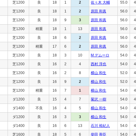
芝1200
良
18
1
2
佐々木 大輔
55.0
4
芝1200
良
18
1
2
原田 和真
56.0
4
芝1200
良
18
9
3
原田 和真
56.0
4
芝1200
稍重
18
1
13
原田 和真
56.0
4
芝1200
良
18
6
2
原田 和真
56.0
4
芝1200
稍重
17
6
2
原田 和真
56.0
4
芝1200
良
18
3
10
M.デムーロ
54.0
4
芝1200
良
16
2
4
西村 淳也
54.0
4
芝1200
良
16
2
8
横山 和生
52.0
4
芝1200
良
16
9
2
横山 和生
52.0
4
芝1200
稍重
16
7
1
横山 和生
54.0
4
ダ1200
良
15
4
7
菊沢 一樹
54.0
4
ダ1400
不良
16
4
5
横山 和生
54.0
4
ダ1200
良
16
3
3
横山 和生
54.0
4
ダ1400
良
16
6
13
石川 裕紀人
54.0
4
芝1600
良
18
5
6
柴田 善臣
54.0
4