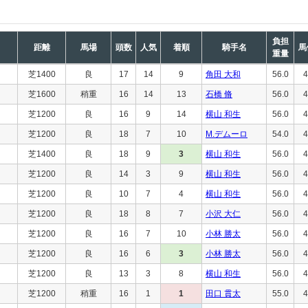
負担
距離
馬場
頭数
人気
着順
騎手名
馬
重量
芝1400
良
17
14
9
角田 大和
56.0
4
芝1600
稍重
16
14
13
石橋 脩
56.0
4
芝1200
良
16
9
14
横山 和生
56.0
4
芝1200
良
18
7
10
M.デムーロ
54.0
4
芝1400
良
18
9
3
横山 和生
56.0
4
芝1200
良
14
3
9
横山 和生
56.0
4
芝1200
良
10
7
4
横山 和生
56.0
4
芝1200
良
18
8
7
小沢 大仁
56.0
4
芝1200
良
16
7
10
小林 勝太
56.0
4
芝1200
良
16
6
3
小林 勝太
56.0
4
芝1200
良
13
3
8
横山 和生
56.0
4
芝1200
稍重
16
1
1
田口 貫太
55.0
4