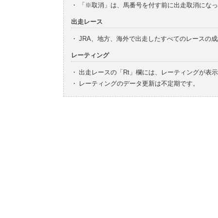
・
「※取消」は、馬番号を付す前に出走取消になっ
出走レース
・
JRA、地方、海外で出走したすべてのレースの
レーティング
・
出走レースの「Rt」欄には、レーティングが表
・
レーティングのデータ更新は不定期です。