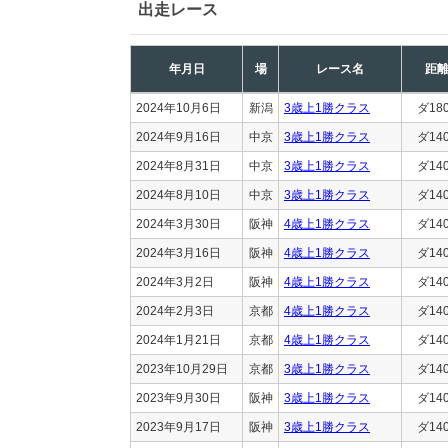
出走レース
年月日
場
レース名
距
2024年10月6日
新潟
3歳上1勝クラス
ダ18
2024年9月16日
中京
3歳上1勝クラス
ダ14
2024年8月31日
中京
3歳上1勝クラス
ダ14
2024年8月10日
中京
3歳上1勝クラス
ダ14
2024年3月30日
阪神
4歳上1勝クラス
ダ14
2024年3月16日
阪神
4歳上1勝クラス
ダ14
2024年3月2日
阪神
4歳上1勝クラス
ダ14
2024年2月3日
京都
4歳上1勝クラス
ダ14
2024年1月21日
京都
4歳上1勝クラス
ダ14
2023年10月29日
京都
3歳上1勝クラス
ダ14
2023年9月30日
阪神
3歳上1勝クラス
ダ14
2023年9月17日
阪神
3歳上1勝クラス
ダ14