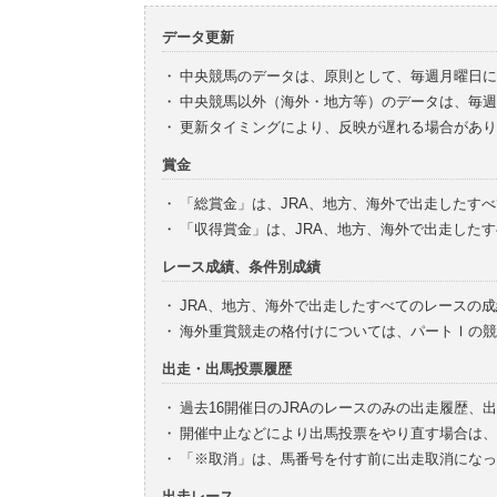
データ更新
・
中央競馬のデータは、原則として、毎週月曜日に
・
中央競馬以外（海外・地方等）のデータは、毎週
・
更新タイミングにより、反映が遅れる場合があり
賞金
・
「総賞金」は、JRA、地方、海外で出走したす
・
「収得賞金」は、JRA、地方、海外で出走した
レース成績、条件別成績
・
JRA、地方、海外で出走したすべてのレースの
・
海外重賞競走の格付けについては、パートⅠの競
出走・出馬投票履歴
・
過去16開催日のJRAのレースのみの出走履歴、
・
開催中止などにより出馬投票をやり直す場合は、
・
「※取消」は、馬番号を付す前に出走取消になっ
出走レース