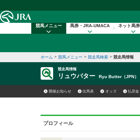
本文へ移動する
競馬メニュー
馬券・JRA-UMACA
ネット馬券
ホーム
>
競馬メニュー
>
競走馬検索
>
競走馬情報
競走馬情報
リュウバター
Ryu Butter（JPN）
開催お知らせ
出馬表
オッズ
払戻金
プロフィール