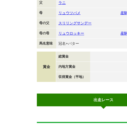
父
ラニ
母
リュウツバメ
産
母の父
スリリングサンデー
母の母
リュウロッキー
産
馬名意味
冠名+バター
総賞金
賞金
内地方賞金
収得賞金（平地）
出走レース