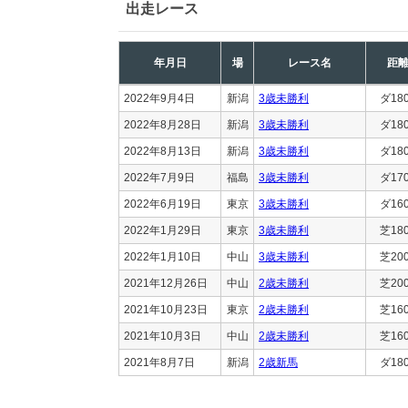
出走レース
年月日
場
レース名
距
2022年9月4日
新潟
3歳未勝利
ダ18
2022年8月28日
新潟
3歳未勝利
ダ18
2022年8月13日
新潟
3歳未勝利
ダ18
2022年7月9日
福島
3歳未勝利
ダ17
2022年6月19日
東京
3歳未勝利
ダ16
2022年1月29日
東京
3歳未勝利
芝18
2022年1月10日
中山
3歳未勝利
芝20
2021年12月26日
中山
2歳未勝利
芝20
2021年10月23日
東京
2歳未勝利
芝16
2021年10月3日
中山
2歳未勝利
芝16
2021年8月7日
新潟
2歳新馬
ダ18