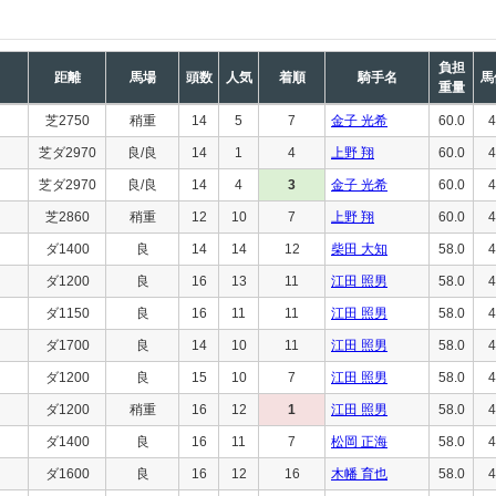
負担
距離
馬場
頭数
人気
着順
騎手名
馬
重量
芝2750
稍重
14
5
7
金子 光希
60.0
4
芝ダ2970
良/良
14
1
4
上野 翔
60.0
4
芝ダ2970
良/良
14
4
3
金子 光希
60.0
4
芝2860
稍重
12
10
7
上野 翔
60.0
4
ダ1400
良
14
14
12
柴田 大知
58.0
4
ダ1200
良
16
13
11
江田 照男
58.0
4
ダ1150
良
16
11
11
江田 照男
58.0
4
ダ1700
良
14
10
11
江田 照男
58.0
4
ダ1200
良
15
10
7
江田 照男
58.0
4
ダ1200
稍重
16
12
1
江田 照男
58.0
4
ダ1400
良
16
11
7
松岡 正海
58.0
4
ダ1600
良
16
12
16
木幡 育也
58.0
4