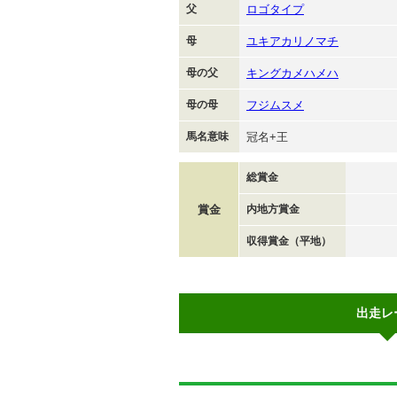
父
ロゴタイプ
母
ユキアカリノマチ
母の父
キングカメハメハ
母の母
フジムスメ
馬名意味
冠名+王
総賞金
賞金
内地方賞金
収得賞金（平地）
出走レ