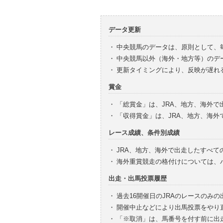
データ更新
・
中央競馬のデータは、原則として、
・
中央競馬以外（海外・地方等）のデ
・
更新タイミングにより、反映が遅れ
賞金
・
「総賞金」は、JRA、地方、海外
・
「収得賞金」は、JRA、地方、海
レース成績、条件別成績
・
JRA、地方、海外で出走したすべて
・
海外重賞競走の格付けについては、
出走・出馬投票履歴
・
過去16開催日のJRAのレースのみ
・
開催中止などにより出馬投票をやり
・
「※取消」は、馬番号を付す前に出