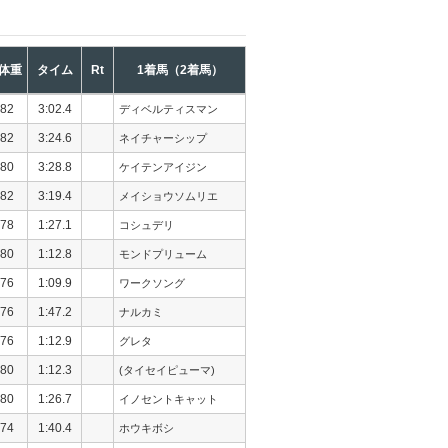
体重
タイム
Rt
1着馬（2着馬）
82
3:02.4
ディベルティスマン
82
3:24.6
ネイチャーシップ
80
3:28.8
ケイテンアイジン
82
3:19.4
メイショウソムリエ
78
1:27.1
コシュデリ
80
1:12.8
モンドプリューム
76
1:09.9
ワークソング
76
1:47.2
ナルカミ
76
1:12.9
グレタ
80
1:12.3
(タイセイピューマ)
80
1:26.7
イノセントキャット
74
1:40.4
ホウキボシ