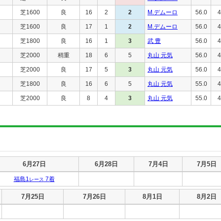
芝1600
良
16
2
2
M.デムーロ
56.0
4
芝1600
良
17
1
2
M.デムーロ
56.0
4
芝1800
良
16
1
3
武 豊
56.0
4
芝2000
稍重
18
6
5
丸山 元気
56.0
4
芝2000
良
17
5
3
丸山 元気
56.0
4
芝1800
良
16
6
5
丸山 元気
55.0
4
芝2000
良
8
4
3
丸山 元気
55.0
4
6月27日
6月28日
7月4日
7月5日
福島1
7着
レース
7月25日
7月26日
8月1日
8月2日