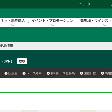
ニュース
ネット馬券購入
イベント・プロモーション
競馬場・ウインズ・
走馬情報
 O（JPN）
放牧
払戻金
レース結果
特別レース登録馬
開催日程
馬場