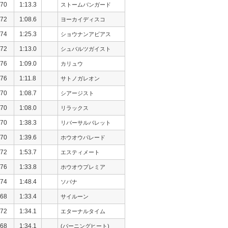
70
1:13.3
ストームバンガード
72
1:08.6
ヨーカイディスコ
74
1:25.3
ショウナンアビアス
72
1:13.0
シュバルツガイスト
76
1:09.0
カリュウ
76
1:11.8
サトノガレオン
70
1:08.7
シアージスト
70
1:08.0
リラックス
70
1:38.3
リバーサルバレット
70
1:39.6
ホウオウパレード
72
1:53.7
エスティメート
76
1:33.8
ホウオウプレミア
74
1:48.4
ソバナ
68
1:33.4
サイルーン
72
1:34.1
エターナルタイム
68
1:34.1
(バーニングヒート)