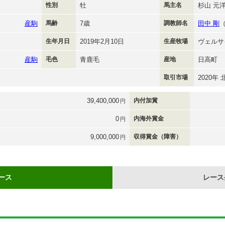
性別
牡
馬主名
杉山 元
産駒
馬齢
7歳
調教師名
田中 剛
生年月日
2019年2月10日
生産牧場
ヴェルサ
産駒
毛色
青鹿毛
産地
日高町
取引市場
2020年
39,400,000
内付加賞
円
0
内海外賞金
円
9,000,000
収得賞金（障害）
円
ース
レース