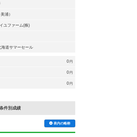
洋
（美浦）
イユファーム(株)
 北海道サマーセール
0
円
0
円
0
円
条件別成績
表内の略称