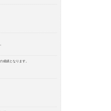
。
みの成績となります。