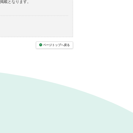
の掲載となります。
ページトップへ戻る