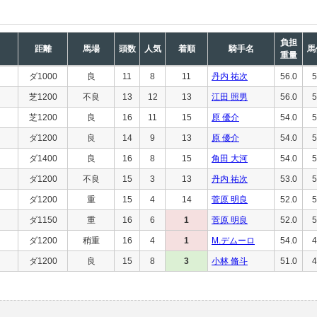
負担
距離
馬場
頭数
人気
着順
騎手名
馬
重量
ダ1000
良
11
8
11
丹内 祐次
56.0
5
芝1200
不良
13
12
13
江田 照男
56.0
5
芝1200
良
16
11
15
原 優介
54.0
5
ダ1200
良
14
9
13
原 優介
54.0
5
ダ1400
良
16
8
15
角田 大河
54.0
5
ダ1200
不良
15
3
13
丹内 祐次
53.0
5
ダ1200
重
15
4
14
菅原 明良
52.0
5
ダ1150
重
16
6
1
菅原 明良
52.0
5
ダ1200
稍重
16
4
1
M.デムーロ
54.0
4
ダ1200
良
15
8
3
小林 脩斗
51.0
4