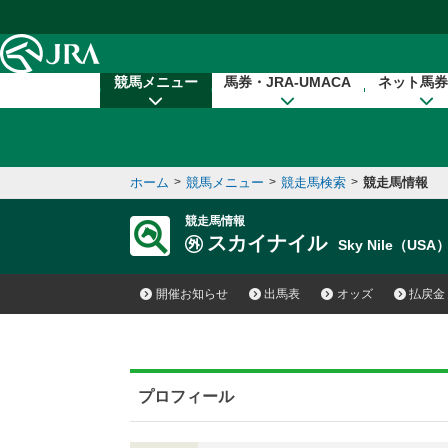
本文へ移動する
競馬メニュー
馬券・JRA-UMACA
ネット馬券
ホーム
>
競馬メニュー
>
競走馬検索
>
競走馬情報
競走馬情報
スカイナイル
Sky Nile（USA
開催お知らせ
出馬表
オッズ
払戻金
プロフィール