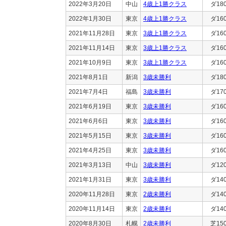
2022年3月20日
中山
4歳上1勝クラス
ダ18
2022年1月30日
東京
4歳上1勝クラス
ダ16
2021年11月28日
東京
3歳上1勝クラス
ダ16
2021年11月14日
東京
3歳上1勝クラス
ダ16
2021年10月9日
東京
3歳上1勝クラス
ダ16
2021年8月1日
新潟
3歳未勝利
ダ18
2021年7月4日
福島
3歳未勝利
ダ17
2021年6月19日
東京
3歳未勝利
ダ16
2021年6月6日
東京
3歳未勝利
ダ16
2021年5月15日
東京
3歳未勝利
ダ16
2021年4月25日
東京
3歳未勝利
ダ16
2021年3月13日
中山
3歳未勝利
ダ12
2021年1月31日
東京
3歳未勝利
ダ14
2020年11月28日
東京
2歳未勝利
ダ14
2020年11月14日
東京
2歳未勝利
ダ14
2020年8月30日
札幌
2歳未勝利
芝15