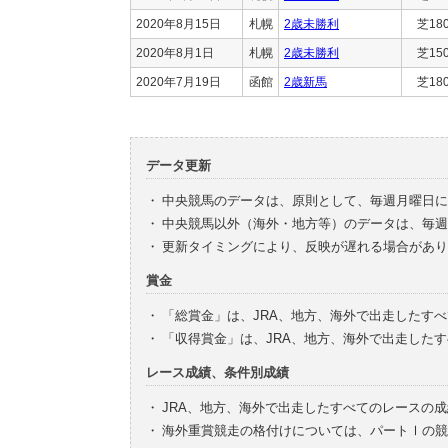
2020年8月15日
札幌
2歳未勝利
芝18
2020年8月1日
札幌
2歳未勝利
芝15
2020年7月19日
函館
2歳新馬
芝18
データ更新
・
中央競馬のデータは、原則として、毎週月曜日に
・
中央競馬以外（海外・地方等）のデータは、毎週
・
更新タイミングにより、反映が遅れる場合があり
賞金
・
「総賞金」は、JRA、地方、海外で出走したす
・
「収得賞金」は、JRA、地方、海外で出走した
レース成績、条件別成績
・
JRA、地方、海外で出走したすべてのレースの
・
海外重賞競走の格付けについては、パートⅠの競