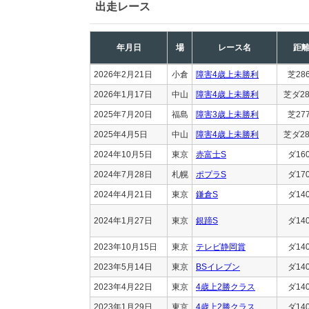
出走レース
年月日
場
レース名
距
2026年2月21日
小倉
障害4歳上未勝利
芝28
2026年1月17日
中山
障害4歳上未勝利
芝ダ28
2025年7月20日
福島
障害3歳上未勝利
芝27
2025年4月5日
中山
障害4歳上未勝利
芝ダ28
2024年10月5日
東京
赤富士S
ダ16
2024年7月28日
札幌
ポプラS
ダ17
2024年4月21日
東京
鎌倉S
ダ14
2024年1月27日
東京
銀蹄S
ダ14
2023年10月15日
東京
テレビ静岡賞
ダ14
2023年5月14日
東京
BSイレブン
ダ14
2023年4月22日
東京
4歳上2勝クラス
ダ14
2023年1月29日
東京
4歳上2勝クラス
ダ14