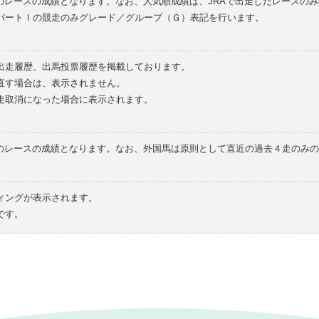
のレースの成績となります。なお、人気順成績は、JRAで出走したレースの
パートⅠの競走のみグレード／グループ（Ｇ）表記を行います。
の出走履歴、出馬投票履歴を掲載しております。
直す場合は、表示されません。
走取消になった場合に表示されます。
てのレースの成績となります。なお、外国馬は原則として直近の過去４走のみ
ィングが表示されます。
です。