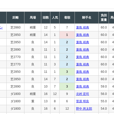
負担
距離
馬場
頭数
人気
着順
騎手名
馬
重量
ン
芝2860
稍重
12
5
7
蓑島 靖典
60.0
4
芝2850
稍重
14
1
1
蓑島 靖典
60.0
4
芝2850
良
14
1
2
蓑島 靖典
60.0
4
芝2890
良
11
1
2
蓑島 靖典
60.0
4
芝2770
良
11
1
2
蓑島 靖典
60.0
4
芝2770
良
11
3
2
蓑島 靖典
60.0
4
芝2850
良
11
1
3
蓑島 靖典
60.0
4
芝2850
良
14
7
2
蓑島 靖典
60.0
4
芝2890
良
10
7
3
蓑島 靖典
59.0
4
ダ1800
稍重
16
12
9
北村 宏司
56.0
4
ダ1800
重
13
8
6
菅原 明良
55.0
4
ダ1800
良
16
6
12
野中 悠太郎
54.0
4