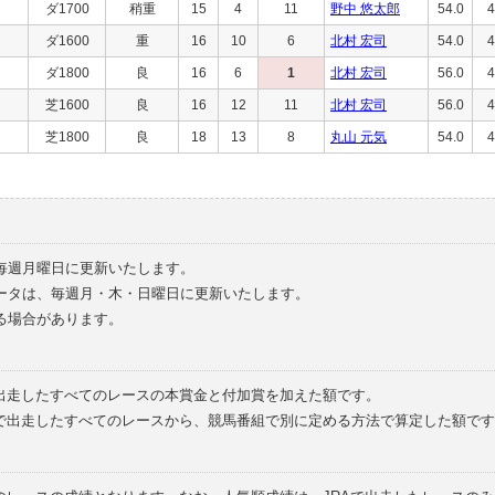
ダ1700
稍重
15
4
11
野中 悠太郎
54.0
4
ダ1600
重
16
10
6
北村 宏司
54.0
4
ダ1800
良
16
6
1
北村 宏司
56.0
4
芝1600
良
16
12
11
北村 宏司
56.0
4
芝1800
良
18
13
8
丸山 元気
54.0
4
毎週月曜日に更新いたします。
ータは、毎週月・木・日曜日に更新いたします。
る場合があります。
で出走したすべてのレースの本賞金と付加賞を加えた額です。
外で出走したすべてのレースから、競馬番組で別に定める方法で算定した額です