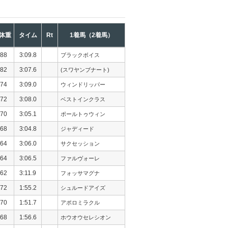
体重
タイム
Rt
1着馬（2着馬）
88
3:09.8
ブラックボイス
82
3:07.6
(スワヤンブナート)
74
3:09.0
ウィンドリッパー
72
3:08.0
ベストインクラス
70
3:05.1
ポールトゥウィン
68
3:04.8
ジャディード
64
3:06.0
サクセッション
64
3:06.5
ファルヴォーレ
62
3:11.9
フォッサマグナ
72
1:55.2
シュルードアイズ
70
1:51.7
アポロミラクル
68
1:56.6
ホウオウセレシオン