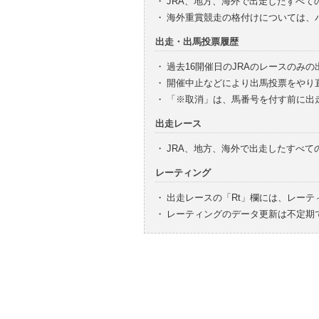
・
JRA、地方、海外で出走したすべて
・
海外重賞競走の格付けについては、
出走・出馬投票履歴
・
過去16開催日のJRAのレースのみ
・
開催中止などにより出馬投票をやり
・
「※取消」は、馬番号を付す前に出
出走レース
・
JRA、地方、海外で出走したすべ
レーティング
・
出走レースの「Rt」欄には、レーテ
・
レーティングのデータ更新は不定期