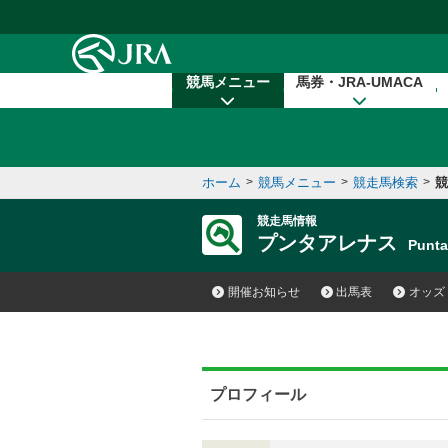
本文へ移動する
競馬メニュー
馬券・JRA-UMACA
ホーム
>
競馬メニュー
>
競走馬検索
>
競
競走馬情報
プンタアレナス
Punt
開催お知らせ
出馬表
オッズ
プロフィール