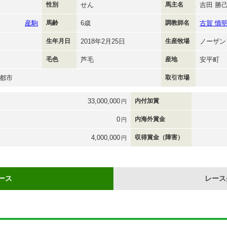
性別
せん
馬主名
吉田 勝
産駒
馬齢
6歳
調教師名
古賀 慎
生年月日
2018年2月25日
生産牧場
ノーザン
毛色
芦毛
産地
安平町
都市
取引市場
33,000,000
内付加賞
円
0
内海外賞金
円
4,000,000
収得賞金（障害）
円
ース
レース