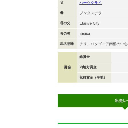
父
ハーツクライ
母
プンタステラ
母の父
Elusive City
母の母
Eroica
馬名意味
チリ、パタゴニア南部の中心
総賞金
賞金
内地方賞金
収得賞金（平地）
出走レ