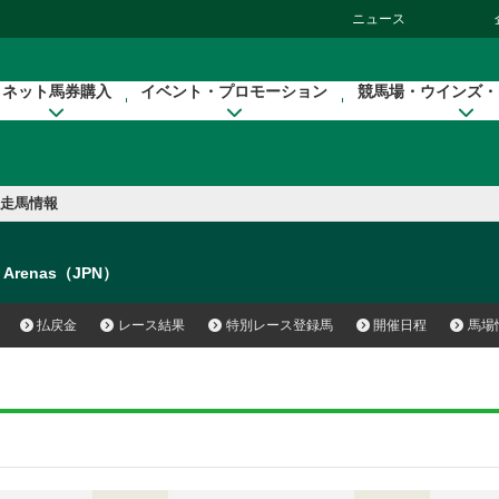
ニュース
ネット馬券購入
イベント・プロモーション
競馬場・ウインズ・
走馬情報
a Arenas（JPN）
払戻金
レース結果
特別レース登録馬
開催日程
馬場