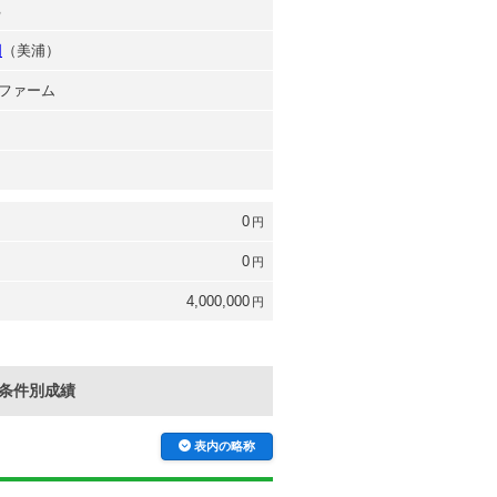
己
明
（美浦）
ファーム
0
円
0
円
4,000,000
円
条件別成績
表内の略称