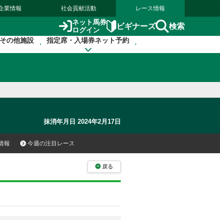
企業情報
社会貢献活動
レース情報
ネット馬券
検索
ビギナーズ
ログイン
その他施設
指定席・入場券ネット予約
抹消年月日 2024年2月17日
情報
今週の注目レース
戻る