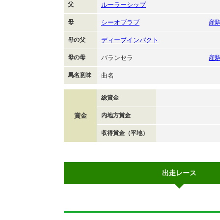
父
ルーラーシップ
母
シーオブラブ
産
母の父
ディープインパクト
母の母
バランセラ
産
馬名意味
曲名
総賞金
賞金
内地方賞金
収得賞金（平地）
出走レース