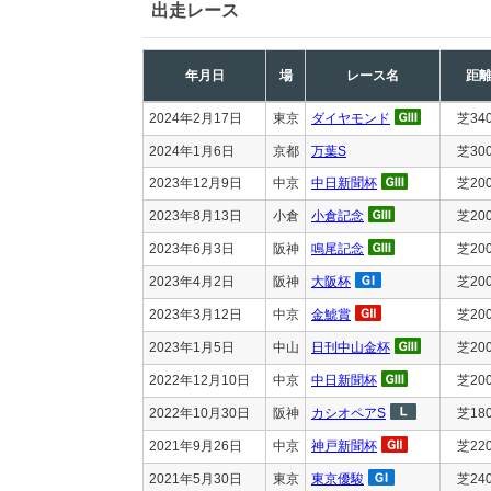
出走レース
年月日
場
レース名
距
2024年2月17日
東京
ダイヤモンド
芝34
2024年1月6日
京都
万葉S
芝30
2023年12月9日
中京
中日新聞杯
芝20
2023年8月13日
小倉
小倉記念
芝20
2023年6月3日
阪神
鳴尾記念
芝20
2023年4月2日
阪神
大阪杯
芝20
2023年3月12日
中京
金鯱賞
芝20
2023年1月5日
中山
日刊中山金杯
芝20
2022年12月10日
中京
中日新聞杯
芝20
2022年10月30日
阪神
カシオペアS
芝18
2021年9月26日
中京
神戸新聞杯
芝22
2021年5月30日
東京
東京優駿
芝24