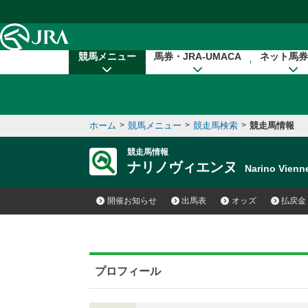
本文へ移動する
競馬メニュー
馬券・JRA-UMACA
ネット馬券
ホーム
>
競馬メニュー
>
競走馬検索
>
競走馬情報
競走馬情報
ナリノヴィエンヌ
Narino Vie
開催お知らせ
出馬表
オッズ
払戻金
プロフィール