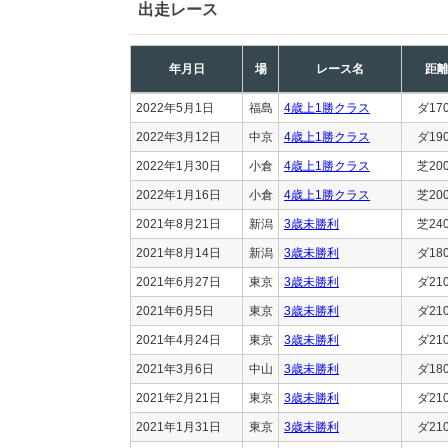
出走レース
年月日
場
レース名
距
2022年5月1日
福島
4歳上1勝クラス
ダ17
2022年3月12日
中京
4歳上1勝クラス
ダ19
2022年1月30日
小倉
4歳上1勝クラス
芝20
2022年1月16日
小倉
4歳上1勝クラス
芝20
2021年8月21日
新潟
3歳未勝利
芝24
2021年8月14日
新潟
3歳未勝利
ダ18
2021年6月27日
東京
3歳未勝利
ダ21
2021年6月5日
東京
3歳未勝利
ダ21
2021年4月24日
東京
3歳未勝利
ダ21
2021年3月6日
中山
3歳未勝利
ダ18
2021年2月21日
東京
3歳未勝利
ダ21
2021年1月31日
東京
3歳未勝利
ダ21