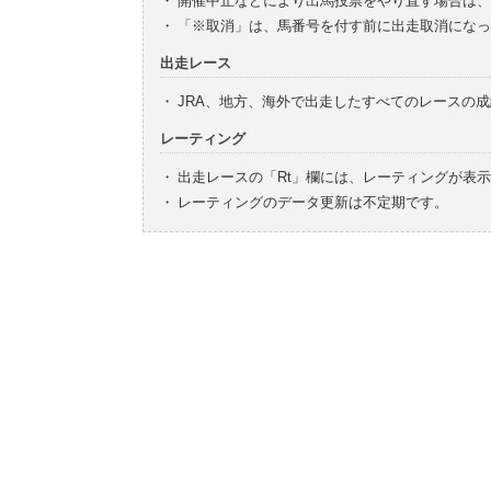
・
開催中止などにより出馬投票をやり直す場合は、
・
「※取消」は、馬番号を付す前に出走取消になっ
出走レース
・
JRA、地方、海外で出走したすべてのレースの
レーティング
・
出走レースの「Rt」欄には、レーティングが表
・
レーティングのデータ更新は不定期です。