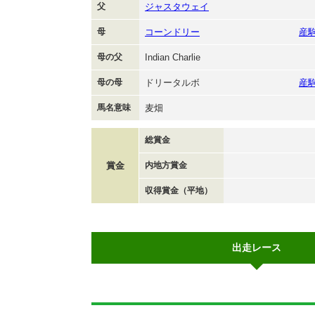
父
ジャスタウェイ
母
コーンドリー
産
母の父
Indian Charlie
母の母
ドリータルボ
産
馬名意味
麦畑
総賞金
賞金
内地方賞金
収得賞金（平地）
出走レース