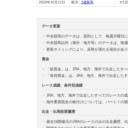
2020年10月11日
新潟
2歳新馬
ダ12
データ更新
・
中央競馬のデータは、原則として、毎週月曜日に
・
中央競馬以外（海外・地方等）のデータは、毎週
・
更新タイミングにより、反映が遅れる場合があり
賞金
・
「総賞金」は、JRA、地方、海外で出走したす
・
「収得賞金」は、JRA、地方、海外で出走した
レース成績、条件別成績
・
JRA、地方、海外で出走したすべてのレースの
・
海外重賞競走の格付けについては、パートⅠの競
出走・出馬投票履歴
・
過去16開催日のJRAのレースのみの出走履歴、