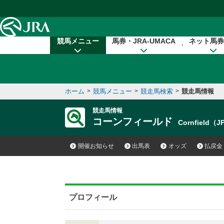
本文へ移動する
競馬メニュー
馬券・JRA-UMACA
ネット馬券
ホーム
>
競馬メニュー
>
競走馬検索
>
競走馬情報
競走馬情報
コーンフィールド
Cornfield（
開催お知らせ
出馬表
オッズ
払戻金
プロフィール