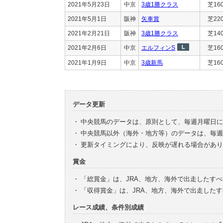
2021年5月23日
中京
3歳1勝クラス
芝16
2021年5月1日
阪神
矢車賞
芝22
2021年2月21日
阪神
3歳1勝クラス
芝14
2021年2月6日
中京
エルフィンS
芝16
2021年1月9日
中京
3歳新馬
芝16
データ更新
・
中央競馬のデータは、原則として、毎週月曜日に
・
中央競馬以外（海外・地方等）のデータは、毎週
・
更新タイミングにより、反映が遅れる場合があり
賞金
・
「総賞金」は、JRA、地方、海外で出走したす
・
「収得賞金」は、JRA、地方、海外で出走した
レース成績、条件別成績