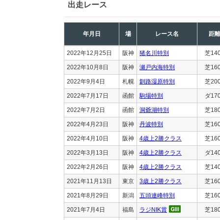
出走レース
年月日
場
レース名
距
2022年12月25日
阪神
猪名川特別
芝14
2022年10月8日
阪神
瀬戸内海特別
芝16
2022年9月4日
札幌
釧路湿原特別
芝20
2022年7月17日
函館
駒場特別
ダ17
2022年7月2日
函館
洞爺湖特別
芝18
2022年4月23日
阪神
丹波特別
芝16
2022年4月10日
阪神
4歳上2勝クラス
芝16
2022年3月13日
阪神
4歳上2勝クラス
ダ14
2022年2月26日
阪神
4歳上2勝クラス
芝14
2021年11月13日
東京
3歳上2勝クラス
芝16
2021年8月29日
新潟
五頭連峰特別
芝16
2021年7月4日
福島
ラジNIK賞
芝18