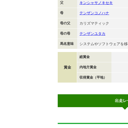
父
キンシャサノキセキ
母
テンザンコノハナ
母の父
カリズマティック
母の母
テンザンユタカ
馬名意味
システムやソフトウェアを移
総賞金
賞金
内地方賞金
収得賞金（平地）
出走レ