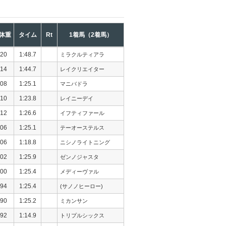
体重
タイム
Rt
1着馬（2着馬）
20
1:48.7
ミラクルティアラ
14
1:44.7
レイクリエイター
08
1:25.1
マニバドラ
10
1:23.8
レイニーデイ
12
1:26.6
イフティファール
06
1:25.1
テーオーステルス
06
1:18.8
ニシノライトニング
02
1:25.9
ゼンノジャスタ
00
1:25.4
メディーヴァル
94
1:25.4
(サノノヒーロー)
90
1:25.2
ミカンサン
92
1:14.9
トリプルシックス