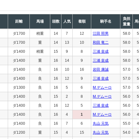
負担
距離
馬場
頭数
人気
着順
騎手名
馬
重量
ダ1700
稍重
14
7
12
江田 照男
58.0
5
ダ1700
重
14
13
10
和田 竜二
58.0
5
ダ1400
稍重
15
9
8
三浦 皇成
58.0
5
ダ1400
重
16
14
9
三浦 皇成
58.0
5
ダ1400
良
16
10
16
岩田 康誠
57.0
5
ダ1400
良
16
12
9
三浦 皇成
57.0
5
ダ1300
良
16
5
6
M.デムーロ
57.0
5
ダ1400
良
15
2
8
M.デムーロ
56.0
5
ダ1400
良
16
12
5
三浦 皇成
56.0
5
ダ1400
良
16
4
1
M.デムーロ
56.0
4
ダ1400
良
16
7
6
丸山 元気
55.0
4
ダ1200
重
15
4
15
丸山 元気
54.0
4