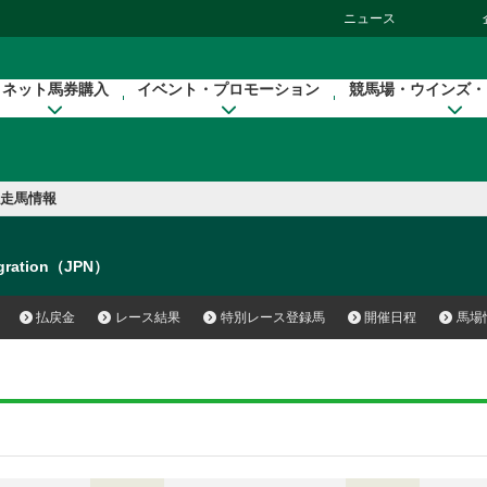
ニュース
ネット馬券購入
イベント・プロモーション
競馬場・ウインズ・
走馬情報
gration（JPN）
払戻金
レース結果
特別レース登録馬
開催日程
馬場