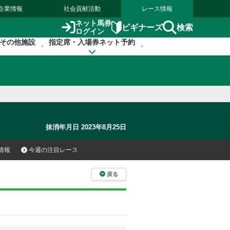
企業情報
社会貢献活動
レース情報
ネット馬券
検索
ビギナーズ
ログイン
その他施設
指定席・入場券ネット予約
抹消年月日 2023年8月25日
情報
今週の注目レース
戻る