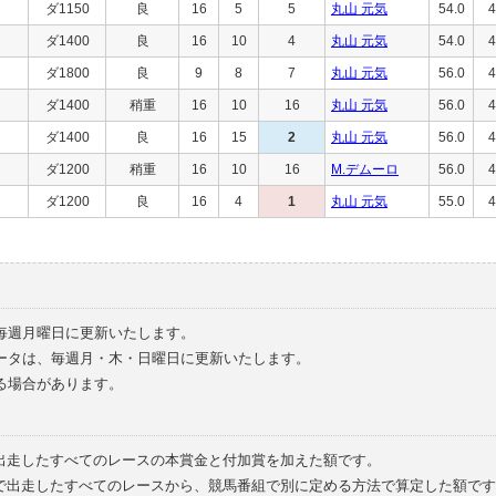
ダ1150
良
16
5
5
丸山 元気
54.0
4
ダ1400
良
16
10
4
丸山 元気
54.0
4
ダ1800
良
9
8
7
丸山 元気
56.0
4
ダ1400
稍重
16
10
16
丸山 元気
56.0
4
ダ1400
良
16
15
2
丸山 元気
56.0
4
ダ1200
稍重
16
10
16
M.デムーロ
56.0
4
ダ1200
良
16
4
1
丸山 元気
55.0
4
毎週月曜日に更新いたします。
ータは、毎週月・木・日曜日に更新いたします。
る場合があります。
で出走したすべてのレースの本賞金と付加賞を加えた額です。
外で出走したすべてのレースから、競馬番組で別に定める方法で算定した額です