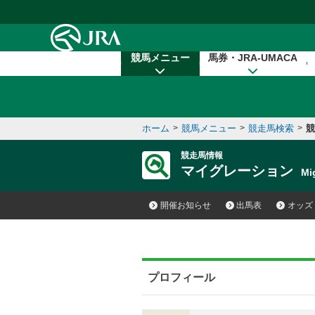
本文へ移動する
競馬メニュー
馬券・JRA-UMACA
ホーム
>
競馬メニュー
>
競走馬検索
>
競
競走馬情報
マイグレーション
Mi
開催お知らせ
出馬表
オッズ
プロフィール