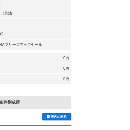
雄
広
（美浦）
町
 JRAブリーズアップセール
0
円
0
円
0
円
条件別成績
表内の略称