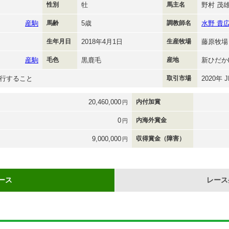
性別
牡
馬主名
野村 茂
産駒
馬齢
5歳
調教師名
水野 貴
生年月日
2018年4月1日
生産牧場
藤原牧場
産駒
毛色
黒鹿毛
産地
新ひだか
行すること
取引市場
2020年
20,460,000
内付加賞
円
0
内海外賞金
円
9,000,000
収得賞金（障害）
円
ース
レース