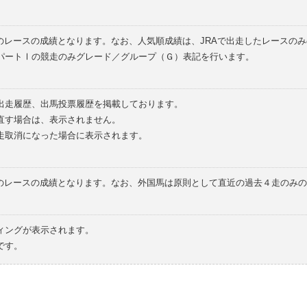
のレースの成績となります。なお、人気順成績は、JRAで出走したレースの
パートⅠの競走のみグレード／グループ（Ｇ）表記を行います。
の出走履歴、出馬投票履歴を掲載しております。
直す場合は、表示されません。
走取消になった場合に表示されます。
てのレースの成績となります。なお、外国馬は原則として直近の過去４走のみ
ィングが表示されます。
です。