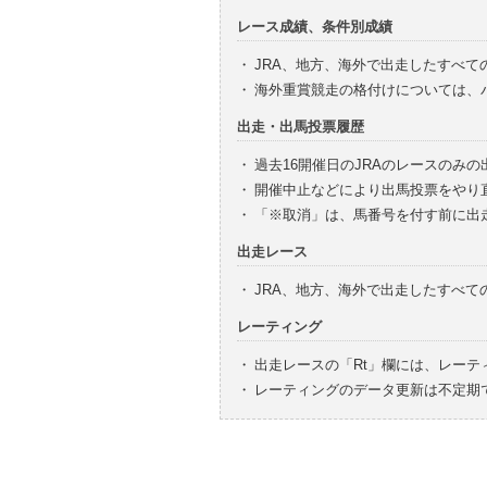
レース成績、条件別成績
・
JRA、地方、海外で出走したすべて
・
海外重賞競走の格付けについては、
出走・出馬投票履歴
・
過去16開催日のJRAのレースのみ
・
開催中止などにより出馬投票をやり
・
「※取消」は、馬番号を付す前に出
出走レース
・
JRA、地方、海外で出走したすべ
レーティング
・
出走レースの「Rt」欄には、レーテ
・
レーティングのデータ更新は不定期