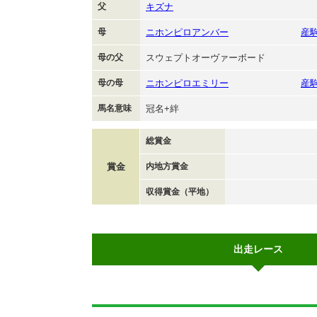
父
キズナ
母
ニホンピロアンバー
産
母の父
スウェプトオーヴァーボード
母の母
ニホンピロエミリー
産
馬名意味
冠名+絆
総賞金
賞金
内地方賞金
収得賞金（平地）
出走レース