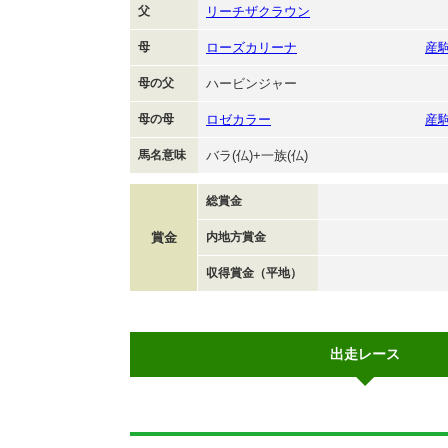
父
リーチザクラウン
母
ローズカリーナ
産
母の父
ハービンジャー
母の母
ロゼカラー
産
馬名意味
バラ(仏)+一族(仏)
総賞金
賞金
内地方賞金
収得賞金（平地）
出走レース