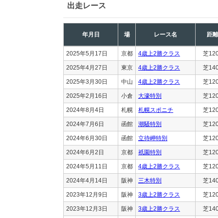
出走レース
年月日
場
レース名
距
2025年5月17日
京都
4歳上2勝クラス
芝12
2025年4月27日
東京
4歳上2勝クラス
芝14
2025年3月30日
中山
4歳上2勝クラス
芝12
2025年2月16日
小倉
大濠特別
芝12
2024年8月4日
札幌
札幌スポニチ
芝12
2024年7月6日
函館
潮騒特別
芝12
2024年6月30日
函館
立待岬特別
芝12
2024年6月2日
京都
祇園特別
芝12
2024年5月11日
京都
4歳上2勝クラス
芝12
2024年4月14日
阪神
三木特別
芝14
2023年12月9日
阪神
3歳上2勝クラス
芝12
2023年12月3日
阪神
3歳上2勝クラス
芝14