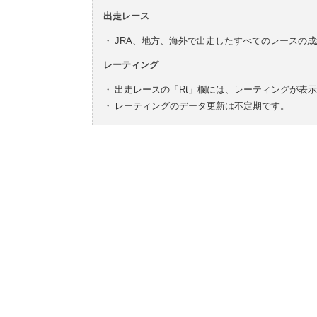
出走レース
・
JRA、地方、海外で出走したすべてのレースの
レーティング
・
出走レースの「Rt」欄には、レーティングが表
・
レーティングのデータ更新は不定期です。