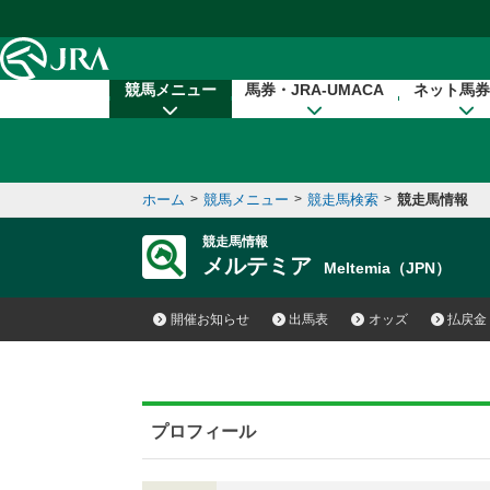
本文へ移動する
競馬メニュー
馬券・JRA-UMACA
ネット馬券
ホーム
>
競馬メニュー
>
競走馬検索
>
競走馬情報
競走馬情報
メルテミア
Meltemia（JPN）
開催お知らせ
出馬表
オッズ
払戻金
プロフィール