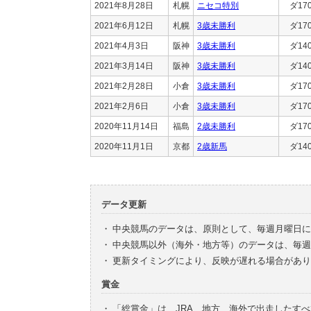
2021年8月28日
札幌
ニセコ特別
ダ17
2021年6月12日
札幌
3歳未勝利
ダ17
2021年4月3日
阪神
3歳未勝利
ダ14
2021年3月14日
阪神
3歳未勝利
ダ14
2021年2月28日
小倉
3歳未勝利
ダ17
2021年2月6日
小倉
3歳未勝利
ダ17
2020年11月14日
福島
2歳未勝利
ダ17
2020年11月1日
京都
2歳新馬
ダ14
データ更新
・
中央競馬のデータは、原則として、毎週月曜日に
・
中央競馬以外（海外・地方等）のデータは、毎週
・
更新タイミングにより、反映が遅れる場合があり
賞金
・
「総賞金」は、JRA、地方、海外で出走したす