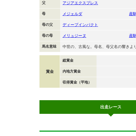
父
アジアエクスプレス
母
メジェルダ
産
母の父
ディープインパクト
母の母
メリュジーヌ
産
馬名意味
中世の、古風な。母名、母父名の響きよ
総賞金
賞金
内地方賞金
収得賞金（平地）
出走レース