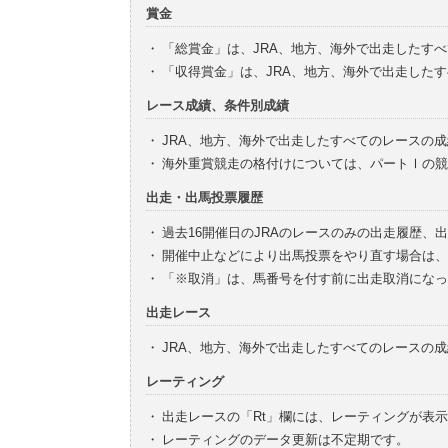
賞金
・
「総賞金」は、JRA、地方、海外で出走したす
・
「収得賞金」は、JRA、地方、海外で出走した
レース成績、条件別成績
・
JRA、地方、海外で出走したすべてのレースの
・
海外重賞競走の格付けについては、パートⅠの競
出走・出馬投票履歴
・
過去16開催日のJRAのレースのみの出走履歴、
・
開催中止などにより出馬投票をやり直す場合は、
・
「※取消」は、馬番号を付す前に出走取消になっ
出走レース
・
JRA、地方、海外で出走したすべてのレースの
レーティング
・
出走レースの「Rt」欄には、レーティングが表
・
レーティングのデータ更新は不定期です。