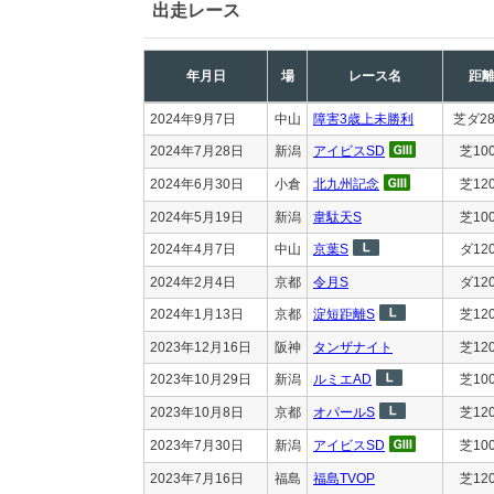
出走レース
年月日
場
レース名
距
2024年9月7日
中山
障害3歳上未勝利
芝ダ28
2024年7月28日
新潟
アイビスSD
芝10
2024年6月30日
小倉
北九州記念
芝12
2024年5月19日
新潟
韋駄天S
芝10
2024年4月7日
中山
京葉S
ダ12
2024年2月4日
京都
令月S
ダ12
2024年1月13日
京都
淀短距離S
芝12
2023年12月16日
阪神
タンザナイト
芝12
2023年10月29日
新潟
ルミエAD
芝10
2023年10月8日
京都
オパールS
芝12
2023年7月30日
新潟
アイビスSD
芝10
2023年7月16日
福島
福島TVOP
芝12