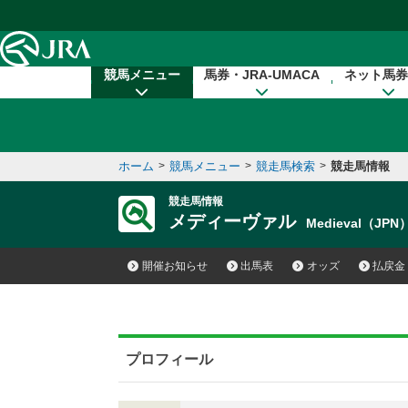
本文へ移動する
競馬メニュー
馬券・JRA-UMACA
ネット馬券
ホーム
>
競馬メニュー
>
競走馬検索
>
競走馬情報
競走馬情報
メディーヴァル
Medieval（JPN
開催お知らせ
出馬表
オッズ
払戻金
プロフィール