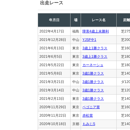
出走レース
年月日
場
レース名
距
2022年4月17日
福島
障害4歳上未勝利
芝27
2021年12月28日
中山
YJSF中1
芝20
2021年6月13日
東京
3歳上1勝クラス
芝16
2021年6月5日
東京
3歳上1勝クラス
芝18
2021年5月22日
東京
カーネーショ
芝18
2021年5月8日
東京
3歳1勝クラス
芝14
2021年3月21日
中山
3歳1勝クラス
ダ12
2021年3月14日
中山
3歳1勝クラス
芝12
2021年2月13日
東京
3歳1勝クラス
芝14
2020年11月29日
東京
ベゴニア賞
芝16
2020年11月22日
東京
赤松賞
芝16
2020年10月18日
京都
もみじS
芝14