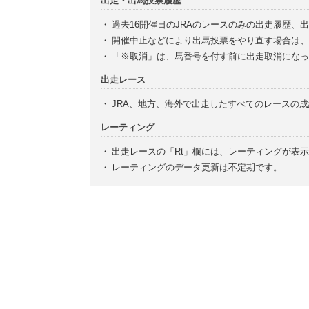
出走・出馬投票履歴
・
過去16開催日のJRAのレースのみの出走履歴、
・
開催中止などにより出馬投票をやり直す場合は、
・
「※取消」は、馬番号を付す前に出走取消になっ
出走レース
・
JRA、地方、海外で出走したすべてのレースの
レーティング
・
出走レースの「Rt」欄には、レーティングが表
・
レーティングのデータ更新は不定期です。