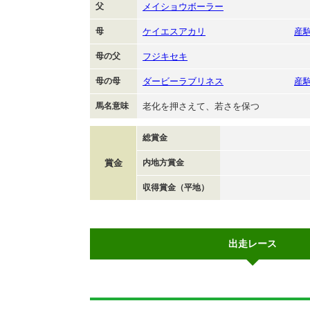
父
メイショウボーラー
母
ケイエスアカリ
産
母の父
フジキセキ
母の母
ダービーラブリネス
産
馬名意味
老化を押さえて、若さを保つ
総賞金
賞金
内地方賞金
収得賞金（平地）
出走レース