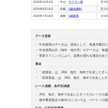
2020年10月4日
中山
サフラン賞
芝16
2020年8月16日
札幌
2歳未勝利
芝12
2020年7月18日
函館
2歳新馬
ダ10
データ更新
・
中央競馬のデータは、原則として、毎週月曜日に
・
中央競馬以外（海外・地方等）のデータは、毎週
・
更新タイミングにより、反映が遅れる場合があり
賞金
・
「総賞金」は、JRA、地方、海外で出走したす
・
「収得賞金」は、JRA、地方、海外で出走した
レース成績、条件別成績
・
JRA、地方、海外で出走したすべてのレースの
・
海外重賞競走の格付けについては、パートⅠの競