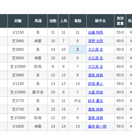
負担
距離
馬場
頭数
人気
着順
騎手名
馬
重量
ダ1150
良
11
11
11
佐藤 翔馬
55.0
4
芝2860
稍重
10
7
6
草野 太郎
60.0
4
芝2850
良
14
10
2
大江原 圭
60.0
4
芝3000
稍重
10
10
6
大江原 圭
60.0
4
芝ダ3000
良/良
9
9
7
大江原 圭
60.0
4
芝2890
良
12
12
8
蓑島 靖典
60.0
4
ダ1150
良
13
12
13
的場 勇人
58.0
4
芝ダ2880
重/不良
10
9
7
大庭 和弥
60.0
4
芝2770
良
11
11
中止
鈴木 慶太
60.0
4
芝2750
良
13
13
7
蓑島 靖典
60.0
4
芝ダ3000
良/良
12
10
9
蓑島 靖典
60.0
4
ダ1800
稍重
14
14
13
藤井 勘一郎
56.0
4