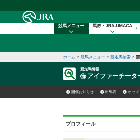
本文へ移動する
競馬メニュー
馬券・JRA-UMACA
ホーム
>
競馬メニュー
>
競走馬検索
>
競
競走馬情報
アイファーチータ
開催お知らせ
出馬表
オッズ
プロフィール