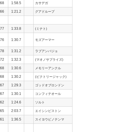
68
1:58.5
カサデガ
66
1:21.2
グアドループ
77
1:33.8
(ミナト)
76
1:30.7
モズアーマー
78
1:31.2
ラブアンバジョ
72
1:32.3
(マオノサプライズ)
68
1:30.6
メモリーアンクル
68
1:30.2
(ビクトリージャック)
67
1:29.3
ゴッドオブロンドン
67
1:30.1
コンフィテオール
62
1:24.6
ソルト
65
2:03.7
エイシンピストン
61
1:36.5
スイヨウビノテンマ