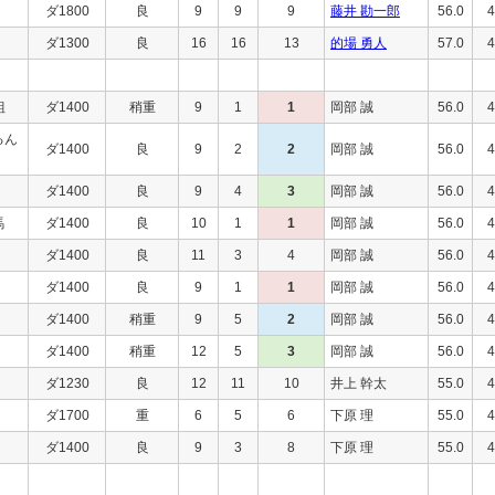
ダ1800
良
9
9
9
藤井 勘一郎
56.0
4
ダ1300
良
16
16
13
的場 勇人
57.0
4
組
ダ1400
稍重
9
1
1
岡部 誠
56.0
4
るん
ダ1400
良
9
2
2
岡部 誠
56.0
4
ダ1400
良
9
4
3
岡部 誠
56.0
4
馬
ダ1400
良
10
1
1
岡部 誠
56.0
4
ダ1400
良
11
3
4
岡部 誠
56.0
4
ダ1400
良
9
1
1
岡部 誠
56.0
4
ダ1400
稍重
9
5
2
岡部 誠
56.0
4
ダ1400
稍重
12
5
3
岡部 誠
56.0
4
ダ1230
良
12
11
10
井上 幹太
55.0
4
ダ1700
重
6
5
6
下原 理
55.0
4
ダ1400
良
9
3
8
下原 理
55.0
4