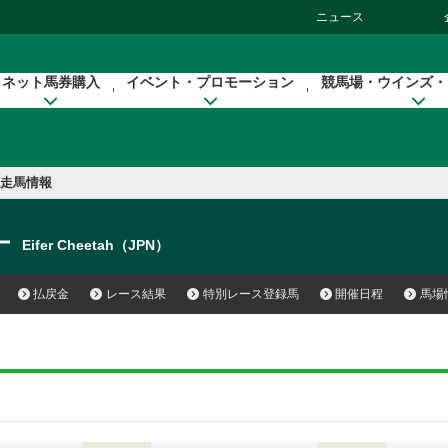
ニュース
ネット馬券購入
イベント・プロモーション
競馬場・ウインズ・
走馬情報
ー
Eifer Cheetah（JPN）
払戻金
レース結果
特別レース登録馬
開催日程
馬場