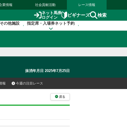
企業情報
社会貢献活動
レース情報
ネット馬券
検索
ビギナーズ
ログイン
その他施設
指定席・入場券ネット予約
抹消年月日 2025年7月25日
情報
今週の注目レース
戻る