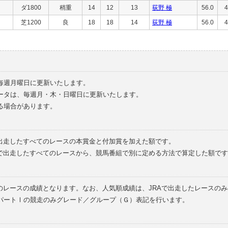
ダ1800
稍重
14
12
13
荻野 極
56.0
4
芝1200
良
18
18
14
荻野 極
56.0
4
毎週月曜日に更新いたします。
ータは、毎週月・木・日曜日に更新いたします。
る場合があります。
で出走したすべてのレースの本賞金と付加賞を加えた額です。
外で出走したすべてのレースから、競馬番組で別に定める方法で算定した額です
のレースの成績となります。なお、人気順成績は、JRAで出走したレースの
パートⅠの競走のみグレード／グループ（Ｇ）表記を行います。