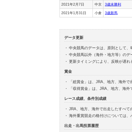
2021年2月7日
中京
3歳未勝利
2021年1月31日
小倉
3歳新馬
データ更新
・
中央競馬のデータは、原則として、
・
中央競馬以外（海外・地方等）のデ
・
更新タイミングにより、反映が遅れ
賞金
・
「総賞金」は、JRA、地方、海外
・
「収得賞金」は、JRA、地方、海
レース成績、条件別成績
・
JRA、地方、海外で出走したすべて
・
海外重賞競走の格付けについては、
出走・出馬投票履歴