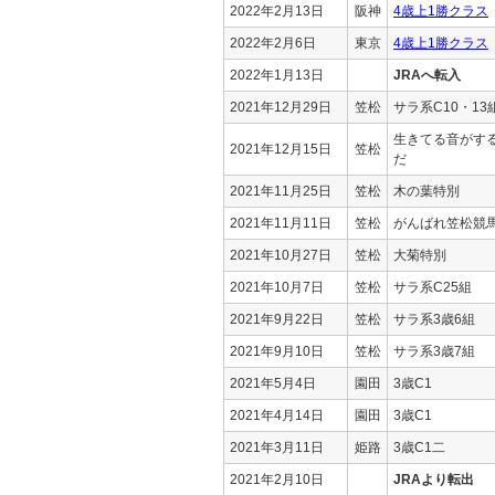
2022年2月13日
阪神
4歳上1勝クラス
2022年2月6日
東京
4歳上1勝クラス
2022年1月13日
JRAへ転入
2021年12月29日
笠松
サラ系C10・13
生きてる音がす
2021年12月15日
笠松
だ
2021年11月25日
笠松
木の葉特別
2021年11月11日
笠松
がんばれ笠松競
2021年10月27日
笠松
大菊特別
2021年10月7日
笠松
サラ系C25組
2021年9月22日
笠松
サラ系3歳6組
2021年9月10日
笠松
サラ系3歳7組
2021年5月4日
園田
3歳C1
2021年4月14日
園田
3歳C1
2021年3月11日
姫路
3歳C1二
2021年2月10日
JRAより転出