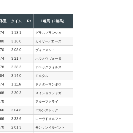
体重
タイム
Rt
1着馬（2着馬）
74
1:13.1
グラスブランシュ
80
3:16.0
カイザーバローズ
70
3:08.0
ヴィアメント
74
3:21.7
ホウオウヴォーヌ
78
3:28.3
アベックフォルス
84
3:14.0
モルタル
74
1:11.6
ドクターマンボウ
68
3:30.3
メイショウシャガ
70
アルーフクライ
66
3:04.8
バルンストック
66
3:33.6
レーヴドオルフェ
70
2:01.3
モンサンイルベント