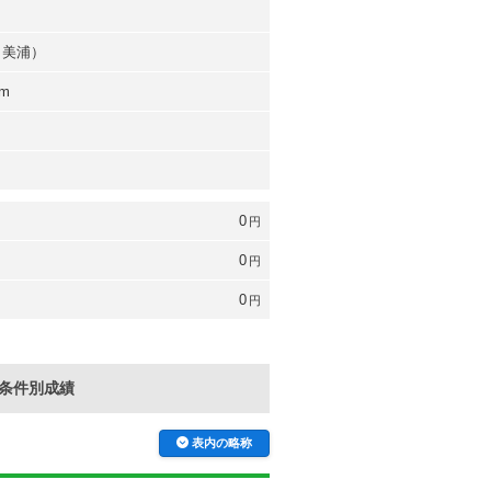
（美浦）
rm
0
円
0
円
0
円
条件別成績
表内の略称