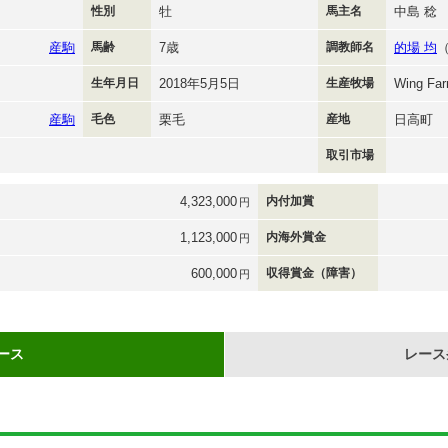
性別
牡
馬主名
中島 稔
産駒
馬齢
7歳
調教師名
的場 均
生年月日
2018年5月5日
生産牧場
Wing Fa
産駒
毛色
栗毛
産地
日高町
取引市場
4,323,000
内付加賞
円
1,123,000
内海外賞金
円
600,000
収得賞金（障害）
円
ース
レース