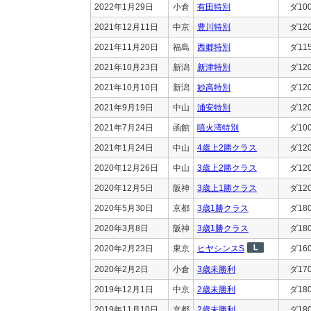
2022年1月29日
小倉
有田特別
ダ10
2021年12月11日
中京
豊川特別
ダ12
2021年11月20日
福島
西郷特別
ダ11
2021年10月23日
新潟
新津特別
ダ12
2021年10月10日
新潟
妙高特別
ダ12
2021年9月19日
中山
浦安特別
ダ12
2021年7月24日
函館
噴火湾特別
ダ10
2021年1月24日
中山
4歳上2勝クラス
ダ12
2020年12月26日
中山
3歳上2勝クラス
ダ12
2020年12月5日
阪神
3歳上1勝クラス
ダ12
2020年5月30日
京都
3歳1勝クラス
ダ18
2020年3月8日
阪神
3歳1勝クラス
ダ18
2020年2月23日
東京
ヒヤシンスS
ダ16
2020年2月2日
小倉
3歳未勝利
ダ17
2019年12月1日
中京
2歳未勝利
ダ18
2019年11月10日
京都
2歳未勝利
ダ18