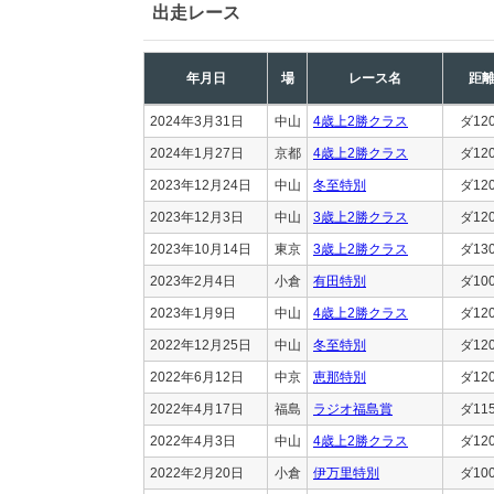
出走レース
年月日
場
レース名
距
2024年3月31日
中山
4歳上2勝クラス
ダ12
2024年1月27日
京都
4歳上2勝クラス
ダ12
2023年12月24日
中山
冬至特別
ダ12
2023年12月3日
中山
3歳上2勝クラス
ダ12
2023年10月14日
東京
3歳上2勝クラス
ダ13
2023年2月4日
小倉
有田特別
ダ10
2023年1月9日
中山
4歳上2勝クラス
ダ12
2022年12月25日
中山
冬至特別
ダ12
2022年6月12日
中京
恵那特別
ダ12
2022年4月17日
福島
ラジオ福島賞
ダ11
2022年4月3日
中山
4歳上2勝クラス
ダ12
2022年2月20日
小倉
伊万里特別
ダ10