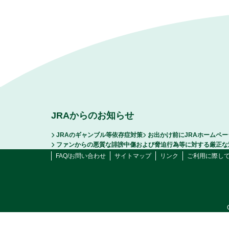
JRAからのお知らせ
JRAのギャンブル等依存症対策
お出かけ前にJRAホームペ
ファンからの悪質な誹謗中傷および脅迫行為等に対する厳正な
FAQ/お問い合わせ
サイトマップ
リンク
ご利用に際し