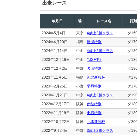
出走レース
年月日
場
レース名
距
2024年5月4日
東京
4歳上2勝クラス
ダ16
2024年4月20日
福島
尾瀬特別
ダ17
2024年1月14日
中山
4歳上2勝クラス
ダ18
2023年12月16日
中山
YJSF中2
ダ18
2023年12月2日
中京
犬山特別
ダ19
2023年11月5日
福島
河北新報杯
ダ17
2023年2月25日
小倉
早鞆特別
ダ17
2023年1月21日
中京
4歳上2勝クラス
ダ19
2022年12月17日
阪神
赤穂特別
ダ18
2022年11月19日
阪神
出石特別
ダ18
2022年10月22日
阪神
北國新聞杯
ダ20
2022年9月24日
中京
3歳上2勝クラス
ダ18