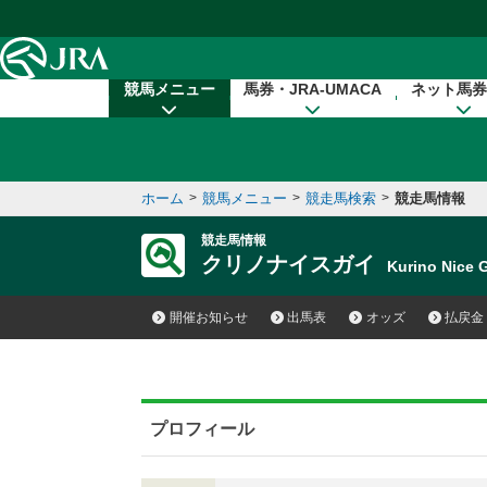
本文へ移動する
競馬メニュー
馬券・JRA-UMACA
ネット馬券
ホーム
>
競馬メニュー
>
競走馬検索
>
競走馬情報
競走馬情報
クリノナイスガイ
Kurino Nic
開催お知らせ
出馬表
オッズ
払戻金
プロフィール