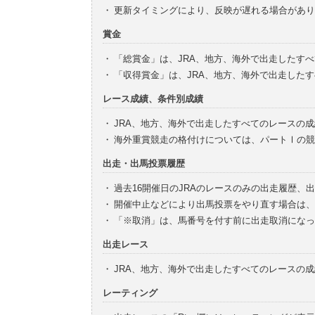
・
更新タイミングにより、反映が遅れる場合があり
賞金
・
「総賞金」は、JRA、地方、海外で出走したす
・
「収得賞金」は、JRA、地方、海外で出走した
レース成績、条件別成績
・
JRA、地方、海外で出走したすべてのレースの
・
海外重賞競走の格付けについては、パートⅠの競
出走・出馬投票履歴
・
過去16開催日のJRAのレースのみの出走履歴、
・
開催中止などにより出馬投票をやり直す場合は、
・
「※取消」は、馬番号を付す前に出走取消になっ
出走レース
・
JRA、地方、海外で出走したすべてのレースの
レーティング