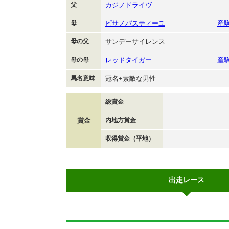
父
カジノドライヴ
母
ピサノパスティーユ
産
母の父
サンデーサイレンス
母の母
レッドタイガー
産
馬名意味
冠名+素敵な男性
総賞金
賞金
内地方賞金
収得賞金（平地）
出走レース