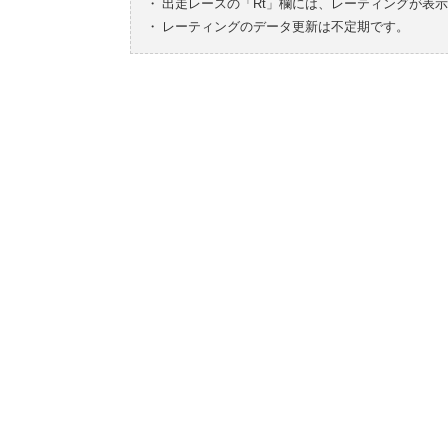
・
出走レースの「Rt」欄には、レーティングが表
・
レーティングのデータ更新は不定期です。