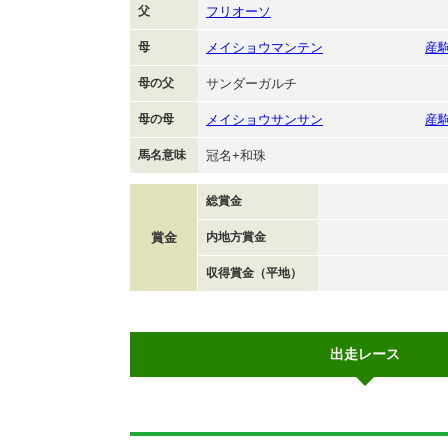
父
フリオーソ
母
メイショウマンテン
産
母の父
サンダーガルチ
母の母
メイショウサンサン
産
馬名意味
冠名+和珠
総賞金
賞金
内地方賞金
収得賞金（平地）
出走レース