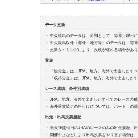
データ更新
・
中央競馬のデータは、原則として、毎週月曜日に
・
中央競馬以外（海外・地方等）のデータは、毎週
・
更新タイミングにより、反映が遅れる場合があり
賞金
・
「総賞金」は、JRA、地方、海外で出走したす
・
「収得賞金」は、JRA、地方、海外で出走した
レース成績、条件別成績
・
JRA、地方、海外で出走したすべてのレースの
・
海外重賞競走の格付けについては、パートⅠの競
出走・出馬投票履歴
・
過去16開催日のJRAのレースのみの出走履歴、
・
開催中止などにより出馬投票をやり直す場合は、