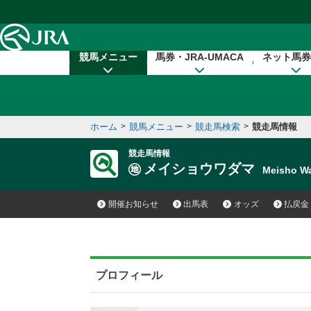
本文へ移動する
競馬メニュー
馬券・JRA-UMACA
ネット馬券
ホーム
>
競馬メニュー
>
競走馬検索
>
競走馬情報
競走馬情報
メイショウワダマ
Meisho 
開催お知らせ
出馬表
オッズ
払戻金
プロフィール