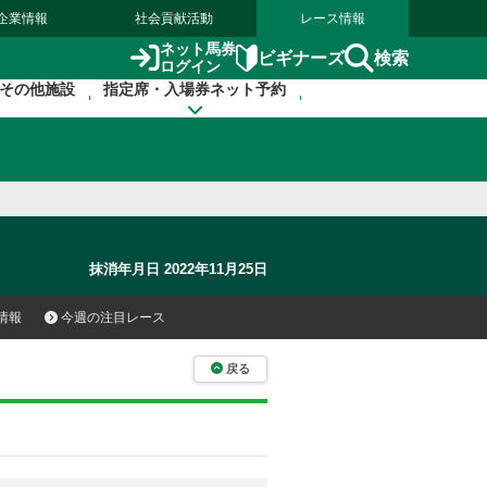
企業情報
社会貢献活動
レース情報
ネット馬券
検索
ビギナーズ
ログイン
その他施設
指定席・入場券ネット予約
抹消年月日 2022年11月25日
情報
今週の注目レース
戻る