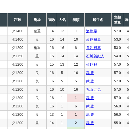
負担
距離
馬場
頭数
人気
着順
騎手名
馬
重量
ダ1400
稍重
14
13
11
酒井 学
57.0
4
ダ1400
良
16
14
10
泉谷 楓真
53.0
4
ダ1200
稍重
16
16
6
泉谷 楓真
53.0
4
ダ1150
重
15
14
14
石川 裕紀人
54.0
5
ダ1200
良
15
13
12
荻野 極
57.0
5
ダ1200
良
16
5
16
武 豊
57.0
4
ダ1200
良
16
5
5
武 豊
57.0
5
ダ1200
良
16
10
16
丸山 元気
57.0
5
ダ1200
良
16
1
1
武 豊
57.0
4
ダ1200
良
16
1
6
武 豊
56.0
4
ダ1200
良
13
1
1
武 豊
56.0
4
ダ1200
重
14
1
2
武 豊
55.0
4