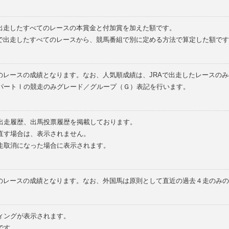
で出走したすべてのレースの本賞金と付加賞を加えた額です。
外で出走したすべてのレースから、競馬番組で別に定める方法で算定した額です
のレースの成績となります。なお、人気順成績は、JRAで出走したレースの
パートⅠの競走のみグレード／グループ（Ｇ）表記を行います。
の出走履歴、出馬投票履歴を掲載しております。
直す場合は、表示されません。
走取消になった場合に表示されます。
てのレースの成績となります。なお、外国馬は原則として直近の過去４走のみ
ィングが表示されます。
です。