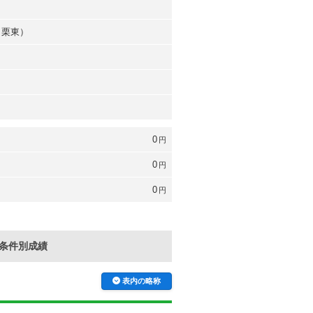
（栗東）
0
円
0
円
0
円
条件別成績
表内の略称