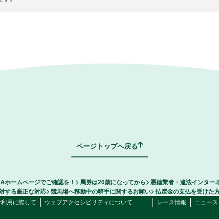
ページトップへ戻る
RAホームページでご確認を！
馬券は20歳になってから
悪徳業者・違法インター
対する厳正な対応
競馬場へ移動中の騎手に関するお願い
払戻金の支払を受けた
ご利用に際して
ウェブアクセシビリティについて
レース情報
ニュース