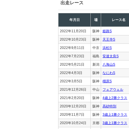
出走レース
年月日
場
レース名
2022年11月20日
阪神
姫路S
2022年10月23日
阪神
天王寺S
2022年9月11日
中京
浜松S
2022年7月23日
福島
安達太良S
2022年5月21日
新潟
八海山S
2022年4月3日
阪神
なにわS
2022年3月5日
阪神
橿原S
2021年12月26日
中山
フェアウェル
2021年2月20日
阪神
4歳上2勝クラス
2020年12月20日
阪神
高砂特別
2020年11月7日
阪神
3歳上1勝クラス
2020年10月24日
京都
3歳上1勝クラス