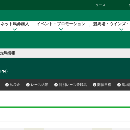
ニュース
ネット馬券購入
イベント・プロモーション
競馬場・ウインズ・
走馬情報
JPN）
払戻金
レース結果
特別レース登録馬
開催日程
馬場