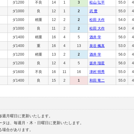
ダ1200
不良
14
1
3
松山 弘平
55.0
4
ダ1000
良
12
1
2
武 豊
55.0
4
ダ1000
稍重
12
2
2
松田 大作
54.0
4
ダ1000
良
11
2
2
松田 大作
54.0
4
ダ1400
稍重
16
4
5
酒井 学
56.0
4
ダ1400
重
16
4
13
泉谷 楓真
53.0
4
ダ1200
稍重
13
2
2
酒井 学
56.0
4
ダ1200
良
12
4
5
坂井 瑠星
56.0
4
ダ1600
不良
16
11
16
津村 明秀
55.0
4
ダ1400
良
15
2
1
和田 竜二
55.0
4
毎週月曜日に更新いたします。
ータは、毎週月・木・日曜日に更新いたします。
る場合があります。