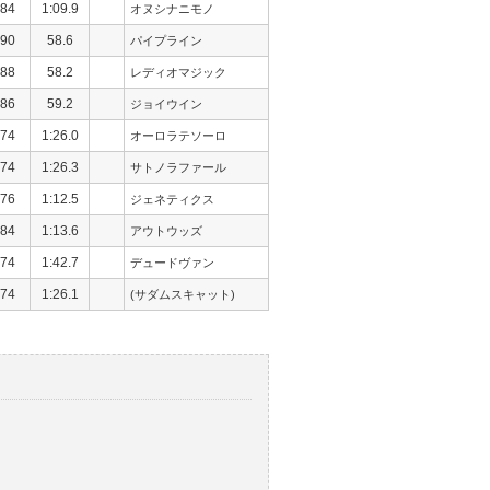
84
1:09.9
オヌシナニモノ
90
58.6
パイプライン
88
58.2
レディオマジック
86
59.2
ジョイウイン
74
1:26.0
オーロラテソーロ
74
1:26.3
サトノラファール
76
1:12.5
ジェネティクス
84
1:13.6
アウトウッズ
74
1:42.7
デュードヴァン
74
1:26.1
(サダムスキャット)