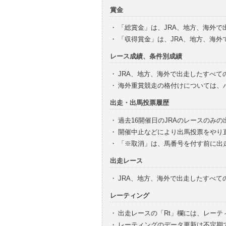
賞金
・
「総賞金」は、JRA、地方、海外
・
「収得賞金」は、JRA、地方、海
レース成績、条件別成績
・
JRA、地方、海外で出走したすべて
・
海外重賞競走の格付けについては、
出走・出馬投票履歴
・
過去16開催日のJRAのレースのみ
・
開催中止などにより出馬投票をやり
・
「※取消」は、馬番号を付す前に出
出走レース
・
JRA、地方、海外で出走したすべ
レーティング
・
出走レースの「Rt」欄には、レーテ
・
レーティングのデータ更新は不定期