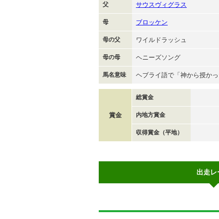
父
サウスヴィグラス
母
ブロッケン
母の父
ワイルドラッシュ
母の母
ヘニーズソング
馬名意味
ヘブライ語で「神から授かっ
総賞金
賞金
内地方賞金
収得賞金（平地）
出走レ