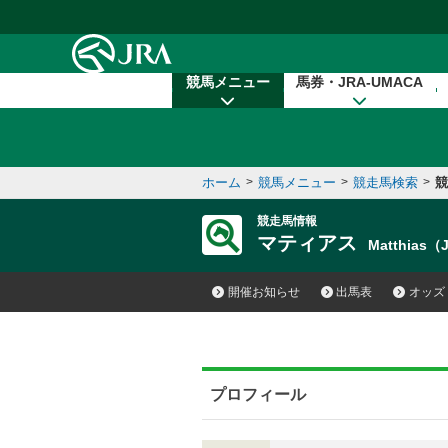
本文へ移動する
競馬メニュー
馬券・JRA-UMACA
ホーム
>
競馬メニュー
>
競走馬検索
>
競
競走馬情報
マティアス
Matthias（
開催お知らせ
出馬表
オッズ
プロフィール