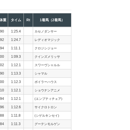
体重
タイム
Rt
1着馬（2着馬）
90
1:25.4
カセノダンサー
92
1:24.7
レディオマジック
94
1:11.1
クロジシジョー
00
1:09.3
クインズメリッサ
02
1:12.1
スワーヴシャルル
90
1:13.3
シャマル
00
1:12.3
ボイラーハウス
10
1:12.1
ショウナンアニメ
94
1:12.1
(エンプティチェア)
96
1:12.6
サイクロトロン
88
1:11.8
(シゲルキンセイ)
84
1:11.3
グーテンモルゲン