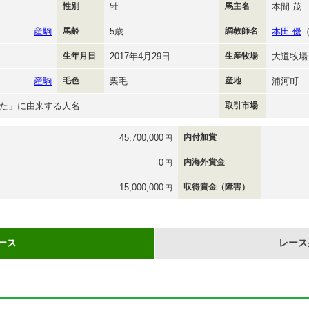
性別
牡
馬主名
本間 茂
産駒
馬齢
5歳
調教師名
本田 優
生年月日
2017年4月29日
生産牧場
大道牧場
産駒
毛色
栗毛
産地
浦河町
た」に由来する人名
取引市場
45,700,000
内付加賞
円
0
内海外賞金
円
15,000,000
収得賞金（障害）
円
ース
レース