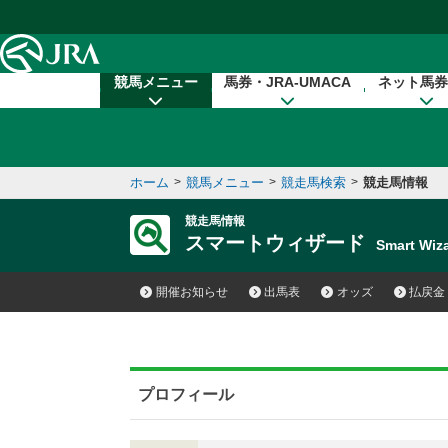
本文へ移動する
競馬メニュー
馬券・JRA-UMACA
ネット馬券
ホーム
>
競馬メニュー
>
競走馬検索
>
競走馬情報
競走馬情報
スマートウィザード
Smart Wi
開催お知らせ
出馬表
オッズ
払戻金
プロフィール