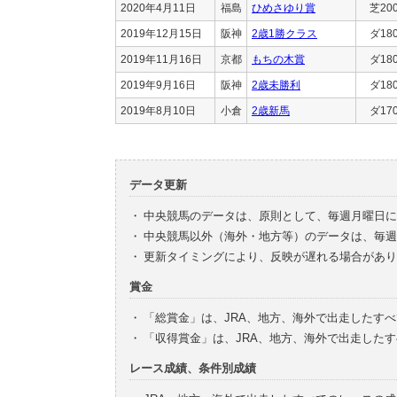
2020年4月11日
福島
ひめさゆり賞
芝20
2019年12月15日
阪神
2歳1勝クラス
ダ18
2019年11月16日
京都
もちの木賞
ダ18
2019年9月16日
阪神
2歳未勝利
ダ18
2019年8月10日
小倉
2歳新馬
ダ17
データ更新
・
中央競馬のデータは、原則として、毎週月曜日に
・
中央競馬以外（海外・地方等）のデータは、毎週
・
更新タイミングにより、反映が遅れる場合があり
賞金
・
「総賞金」は、JRA、地方、海外で出走したす
・
「収得賞金」は、JRA、地方、海外で出走した
レース成績、条件別成績