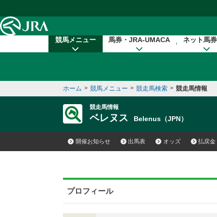
本文へ移動する
競馬メニュー
馬券・JRA-UMACA
ネット馬券
ホーム
>
競馬メニュー
>
競走馬検索
>
競走馬情報
競走馬情報
ベレヌス
Belenus（JPN）
開催お知らせ
出馬表
オッズ
払戻金
プロフィール