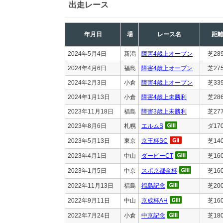
出走レース
年月日
場
レース名
距
2024年5月4日
新潟
障害4歳上オープン
芝28
2024年4月6日
福島
障害4歳上オープン
芝27
2024年2月3日
小倉
障害4歳上オープン
芝33
2024年1月13日
小倉
障害4歳上未勝利
芝28
2023年11月18日
福島
障害3歳上未勝利
芝27
2023年8月6日
札幌
エルムS
ダ17
2023年5月13日
東京
京王杯SC
芝14
2023年4月1日
中山
ダービーCT
芝16
2023年1月5日
中京
スポ京都金杯
芝16
2022年11月13日
福島
福島記念
芝20
2022年9月11日
中山
京成杯AH
芝16
2022年7月24日
小倉
中京記念
芝18