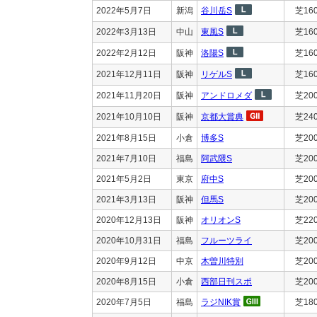
2022年5月7日
新潟
谷川岳S
芝16
2022年3月13日
中山
東風S
芝16
2022年2月12日
阪神
洛陽S
芝16
2021年12月11日
阪神
リゲルS
芝16
2021年11月20日
阪神
アンドロメダ
芝20
2021年10月10日
阪神
京都大賞典
芝24
2021年8月15日
小倉
博多S
芝20
2021年7月10日
福島
阿武隈S
芝20
2021年5月2日
東京
府中S
芝20
2021年3月13日
阪神
但馬S
芝20
2020年12月13日
阪神
オリオンS
芝22
2020年10月31日
福島
フルーツライ
芝20
2020年9月12日
中京
木曽川特別
芝20
2020年8月15日
小倉
西部日刊スポ
芝20
2020年7月5日
福島
ラジNIK賞
芝18