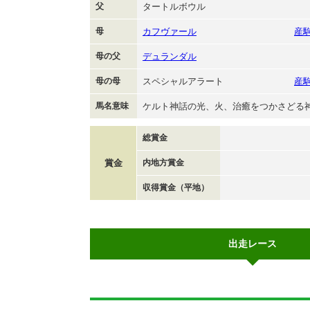
父
タートルボウル
母
カフヴァール
産
母の父
デュランダル
母の母
スペシャルアラート
産
馬名意味
ケルト神話の光、火、治癒をつかさどる
総賞金
賞金
内地方賞金
収得賞金（平地）
出走レース